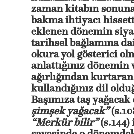
zaman kitabın sonuna
bakma ihtiyacı hisset
eklenen dönemin siyas
tarihsel bağlamına dair
okura yol gösterici o
anlattığınız dönemin
ağırlığından kurtaran
kullandığınız dil ol
Başımıza taş yağacak 
şimşek yağacak”
(s.108
“
Merkür bilir”
(s.144) 
sayesinde o dönemdeki