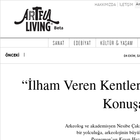
HAKKIMIZDA
İLETİŞİM
SANAT
EDEBİYAT
KÜLTÜR & YAŞAM
ÖNCEKİ
04 EKİM, S
“İlham Veren Kentler
Konuşa
Arkeolog ve akademisyen Nesibe Çakır 
bir yolculuğa, arkeolojinin büyül
Pergamon
un Kayıp Hazi
’