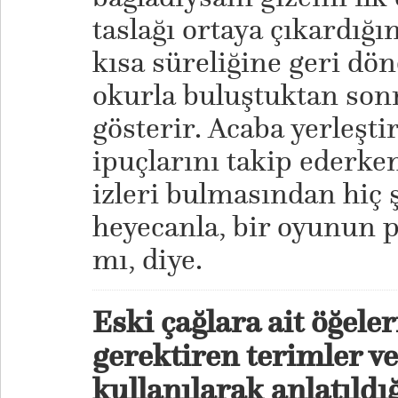
taslağı ortaya çıkardığ
kısa süreliğine geri d
okurla buluştuktan so
gösterir. Acaba yerleşti
ipuçlarını takip ederk
izleri bulmasından hi
heyecanla, bir oyunun pa
mı, diye.
Eski çağlara ait öğele
gerektiren terimler v
kullanılarak anlatıld