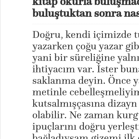
kitap okurla buluşma
buluştuktan sonra na
Doğru, kendi içimizde tu
yazarken çoğu yazar gib
yani bir süreliğine yaln
ihtiyacım var. İster buna
saklanma deyin. Önce y
metinle cebelleşmeliyi
kutsalmışçasına dizayn
olabilir. Ne zaman kurgu
ipuçlarını doğru yerleşt
bağladıysam gizemi ilk 