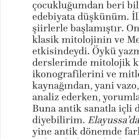
çocukluğumdan beri bil
edebiyata düşkünüm. İ
şiirlerle başlamıştır. 
klasik mitolojinin ve M
etkisindeydi. Öykü yazm
derslerimde mitolojik k
ikonografilerini ve mit
kaynağından, yani vazo,
analiz ederken, yorumla
Buna antik sanatla içli 
diyebilirim.
Elayussa’d
yine antik dönemde fark