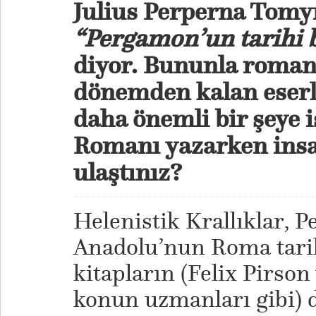
Julius Perperna Tomy
“
Pergamon
’
un tarihi b
diyor. Bununla romand
dönemden kalan eserl
daha önemli bir şeye 
Romanı yazarken insa
ulaştını
z?
Helenistik Krallıklar, 
Anadolu’nun Roma tarihi
kitapların (Felix Pirson
konun uzmanları gibi) 