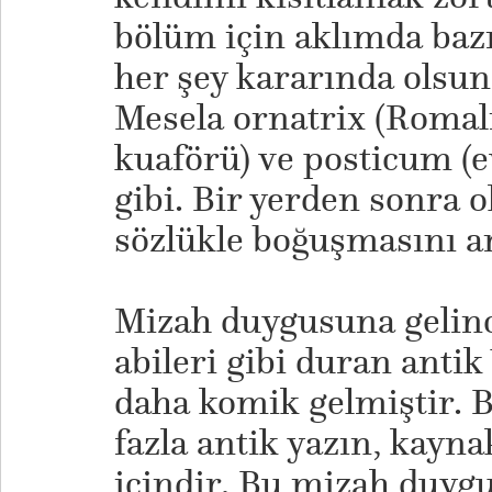
bölüm için aklımda baz
her şey kararında olsun
Mesela ornatrix (Romalı
kuaförü) ve posticum (ev
gibi. Bir yerden sonra 
sözlükle boğuşmasını 
​Mizah duygusuna gelinc
abileri gibi duran anti
daha komik gelmiştir. B
fazla antik yazın, kayna
içindir. Bu mizah duygu