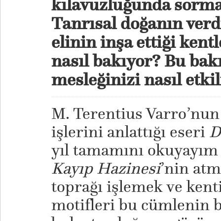
kılavuzluğunda sorma
Tanrısal doğanın verd
elinin inşa ettiği kent
nasıl bakıyor? Bu bakı
mesleğinizi nasıl etki
M. Terentius Varro’nun ç
işlerini anlattığı eseri
D
yıl tamamını okuyayım
Kayıp Hazinesi
’nin atm
toprağı işlemek ve kenti
motifleri bu cümlenin b