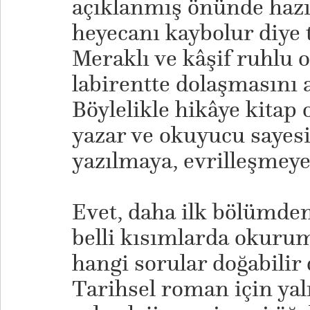
açıklanmış önünde haz
heyecanı kaybolur diye 
Meraklı ve kâşif ruhlu 
labirentte dolaşmasını
Böylelikle hikâye kitap 
yazar ve okuyucu sayes
yazılmaya, evrilleşmeye
​Evet, daha ilk bölümde
belli kısımlarda okuru
hangi sorular doğabili
Tarihsel roman için yaln