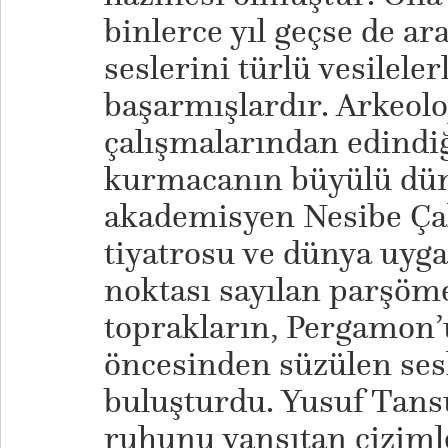
binlerce yıl geçse de a
seslerini türlü vesilele
başarmışlardır. Arkeolo
çalışmalarından edindi
kurmacanın büyülü dün
akademisyen Nesibe Çak
tiyatrosu ve dünya uyga
noktası sayılan parşöm
toprakların, Pergamon’
öncesinden süzülen sesl
buluşturdu. Yusuf Tans
ruhunu yansıtan çizimle