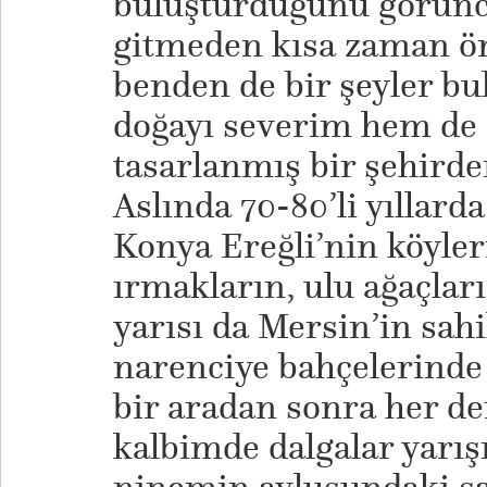
buluşturduğunu görünc
gitmeden kısa zaman ön
benden de bir şeyler b
doğayı severim hem de 
tasarlanmış bir şehird
Aslında 70-80’li yıllar
Konya Ereğli’nin köyler
ırmakların, ulu ağaçları
yarısı da Mersin’in sah
narenciye bahçelerinde
bir aradan sonra her d
kalbimde dalgalar yarışı