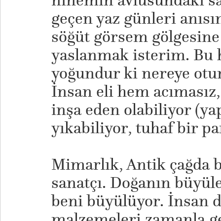
ninemin avlusundaki sa
geçen yaz günleri anısı
söğüt görsem gölgesine
yaslanmak isterim. Bu h
yoğundur ki nereye otu
İnsan eli hem acımasız,
inşa eden olabiliyor (ya
yıkabiliyor, tuhaf bir p
​Mimarlık, Antik çağda 
sanatçı. Doğanın büyül
beni büyülüyor. İnsan d
malzemeleri zamanla gel