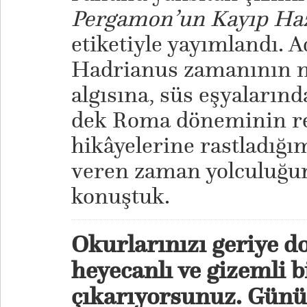
Pergamon’un Kayıp Haz
etiketiyle yayımlandı. 
Hadrianus zamanının m
algısına, süs eşyaların
dek Roma döneminin re
hikâyelerine rastladığım
veren zaman yolculuğun
konuştuk.
Okurlarınızı geriye d
heyecanlı ve gizemli b
çıkarıyorsunuz. Gün