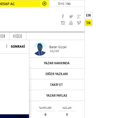
Giriş Yap
HESAP AÇ
EN
TR
YOR
VİDEO
SONRAKİ
Baran Güzel
YAZAR
YAZAR HAKKINDA
DİĞER YAZILARI
TAKİP ET
YAZAR PAYLAŞ
TAKİPÇİLERİ
YAZILARI
0
3