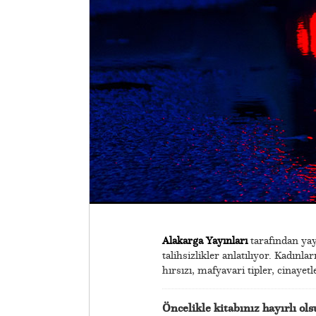
Alakarga Yayınları
tarafından y
talihsizlikler anlatılıyor. Kadınla
hırsızı, mafyavari tipler, cinayetle
Öncelikle kitabınız hayırlı ol