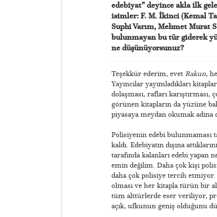
edebiyat” deyince akla ilk gel
isimler: F. M. İkinci (Kemal T
Suphi Varım, Mehmet Murat S
bulunmayan bu tür giderek yük
ne düşünüyorsunuz?
Teşekkür ederim, evet
Rakun
, h
Yayıncılar yayımladıkları kitapla
dolaşması, rafları karıştırması, ç
görünen kitapların da yüzüne bak
piyasaya meydan okumak adına 
​Polisiyenin edebi bulunmaması t
kaldı. Edebiyatın dışına attıklar
tarafında kalanları edebi yapan n
emin değilim. Daha çok kişi polis
daha çok polisiye tercih etmiyor.
olması ve her kitapla türün bir a
tüm alttürlerde eser veriliyor, p
açık, ufkunun geniş olduğunu 