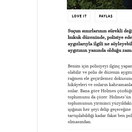
LOVE IT
PAYLAŞ
Suçun sınırlarının sürekli deği
hukuk düzeninde, polisiye edeb
aygıtlarıyla ilgili ne söyleye
aygıtının yanında olduğu zam
Benim için polisiyeyi ilginç yapan
olabilir ve polis de düzenin aygıt
rağmen ele geçirilemez dokusunda
hikâyeleri ve onların kahramanlar
onlar. Bana göre Holmes çözdüğü
toplumunu da çözer. Holmes’ün her
toplumunun yirminci yüzyıldaki a
ışığının her şeyi delip geçeceğine
tartışılabildiği kadar fakat ben p
olmasından.