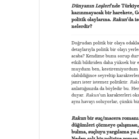
Dünyanın Leşleri
’nde Türkiye
kazınmayacak bir harekete, G
politik olaylarına.
Rakun
’da i
nelerdir?
Doğrudan politik bir olaya odak
detaylarıyla politik bir olayı yer
acaba? Kendime bunu sorup duruy
etkili bildiriden daha yüksek bir
muydum ben, kestiremiyordum do
olabildiğince seyreltip karakterle
janrı ister istemez politiktir.
Rak
anlattığınızda da böyledir bu. Her
duyar.
Rakun
’un karakterleri ok
aynı havayı soluyorlar, çünkü bi
Rakun
bir suç/macera romanı.
düğümleri çözmeye çalışması, 
bulma, suçluyu yargılama ya d
Neden salt bir polisiye roman