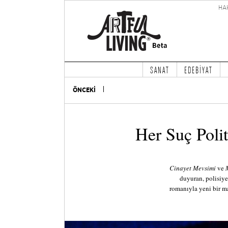
HA
SANAT
EDEBİYAT
ÖNCEKİ
Her Suç Polit
Cinayet Mevsimi
ve
duyuran, polisiye
romanıyla yeni bir m