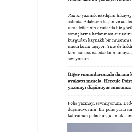
Rakun
yazmak istediğim hikâyeyd
aslında. Adaletten kaçan ve adale
temsilcilerinin ortalarda hiç g
sonuçlarına katlanması arzusunu
kurgudan kaynaklı bir muamma so
unsurlarını taşıyor. Yine de haklı
kim’ sorusuna odaklanmamaya ça
seviyorum.
Diğer romanlarınızda da ana 
avukattı mesela. Hercule Poir
yazmayı düşünüyor musunuz i
Polis yazmayı sevmiyorum. Dedekti
düşünüyorum. Bir polis yazarsam 
kahraman polis kurgulamak ist