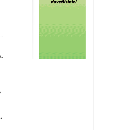
tı
u
i
n