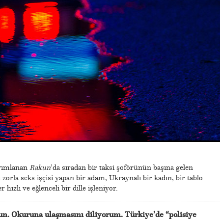
ayımlanan
Rakun
’da sıradan bir taksi şoförünün başına gelen
rı zorla seks işçisi yapan bir adam, Ukraynalı bir kadın, bir tablo
r hızlı ve eğlenceli bir dille işleniyor.
sun. Okuruna ulaşmasını diliyorum. Türkiye’de “polisiye