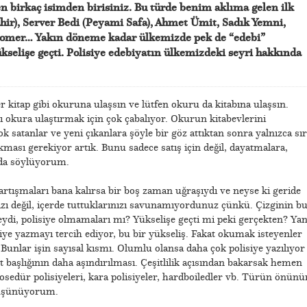
en birkaç isimden birisiniz. Bu türde benim aklıma gelen ilk
ahir), Server Bedi (Peyami Safa), Ahmet Ümit, Sadık Yemni,
omer… Yakın döneme kadar ülkemizde pek de “edebi”
selişe geçti. Polisiye edebiyatın ülkemizdeki seyri hakkında
er kitap gibi okuruna ulaşsın ve lütfen okuru da kitabına ulaşsın.
rı okura ulaştırmak için çok çabalıyor. Okurun kitabevlerini
ok satanlar ve yeni çıkanlara şöyle bir göz attıktan sonra yalnızca sır
ması gerekiyor artık. Bunu sadece satış için değil, dayatmalara,
da söylüyorum.
artışmaları bana kalırsa bir boş zaman uğraşıydı ve neyse ki geride
ınızı değil, içerde tuttuklarınızı savunamıyordunuz çünkü. Çizginin b
eydi, polisiye olmamaları mı? Yükselişe geçti mi peki gerçekten? Yan
iye yazmayı tercih ediyor, bu bir yükseliş. Fakat okumak isteyenler
 Bunlar işin sayısal kısmı. Olumlu olansa daha çok polisiye yazılıyor
lt başlığının daha aşındırılması. Çeşitlilik açısından bakarsak hemen
rosedür polisiyeleri, kara polisiyeler, hardboiledler vb. Türün önünü
düşünüyorum.