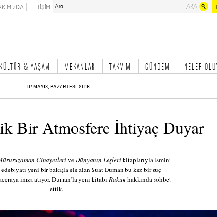
KKIMIZDA
İLETİŞİM
KÜLTÜR & YAŞAM
MEKANLAR
TAKVİM
GÜNDEM
NELER OLU
07 MAYIS, PAZARTESİ, 2018
ik Bir Atmosfere İhtiyaç Duyar
Müruruzaman Cinayetleri
ve
Dünyanın Leşleri
kitaplarıyla ismini
 edebiyatı yeni bir bakışla ele alan Suat Duman bu kez bir suç
aceraya imza atıyor. Duman’la yeni kitabı
Rakun
hakkında sohbet
ettik.