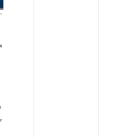
lu
n
t
ür