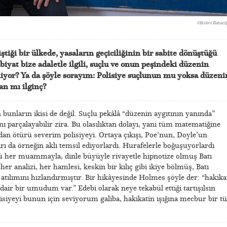
©
Bülent Babaoğ
ştiği bir ülkede, yasaların geçiciliğinin bir sabite dönüştüğü
iyat bize adaletle ilgili, suçlu ve onun peşindeki düzenin
biliyor? Ya da şöyle sorayım: Polisiye suçlunun mu yoksa düzeni
an mı ilginç?
 bunların ikisi de değil. Suçlu pekâlâ “düzenin aygıtının yanında”
ını parçalayabilir zira. Bu olasılıktan dolayı, yani tüm matematiğine
n ötürü severim polisiyeyi. Ortaya çıkışı, Poe’nun, Doyle’un
ı da örneğin aklı temsil ediyorlardı. Hurafelerle boğuşuyorlardı
 her muammayla, dinle büyüyle rivayetle hipnotize olmuş Batı
 analizi, her hamlesi, keskin bir kılıç gibi ikiye bölmüş, Batı
tılımını hızlandırmıştır. Bir hikâyesinde Holmes şöyle der: “hakika
 dair bir umudum var.” Edebi olarak neye tekabül ettiği tartışılsın
olisiyeyi bunun için seviyorum galiba, hakikatin ışığına mecbur bir t