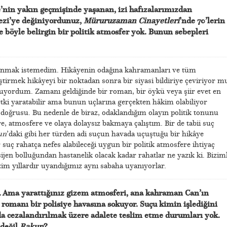
’nin yakın geçmişinde yaşanan, izi hafızalarımızdan
ezi’ye değiniyordunuz,
Müruruzaman Cinayetleri
’nde 70’lerin
se böyle belirgin bir politik atmosfer yok. Bunun sebepleri
lanmak istemedim. Hikâyenin odağına kahramanları ve tüm
leştirmek hikâyeyi bir noktadan sonra bir siyasi bildiriye çeviriyor m
ordum. Zamanı geldiğinde bir roman, bir öykü veya şiir evet en
 etki yaratabilir ama bunun uçlarına gerçekten hâkim olabiliyor
ğrusu. Bu nedenle de biraz, odaklandığım olayın politik tonunu
re, atmosfere ve olaya dolaysız bakmaya çalıştım. Bir de tabii suç
un
’daki gibi her türden adi suçun havada uçuştuğu bir hikâye
 suç rahatça nefes alabileceği uygun bir politik atmosfere ihtiyaç
sijen bolluğundan hastanelik olacak kadar rahatlar ne yazık ki. Bizim
zim yıllardır uyandığımız aynı sabaha uyanıyorlar.
 Ama yarattığınız gizem atmosferi, ana kahraman Can’ın
romanı bir polisiye havasına sokuyor. Suçu kimin işlediğini
a cezalandırılmak üzere adalete teslim etme durumları yok.
 değil
Rakun
?