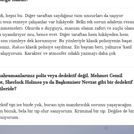
i, hepsi bu. Diğer taraftan saydığınız tüm unsurları da taşıyor
ti tesis etmeye çalışanlar var hikâyede. Belki tek sorun adaletin resm
örünmemeleri. Okurda o duyguyu, masum olanın zaferi ve suçlu olan
 uyandırıyor mu, bence evet. Diğer taraftan hem hikâyeden hem
n cümleye dek korunuyor. Bu yönleriyle klasik polisiyenin başat
sınız,
Rakun
klasik polisiye sayılmaz. En baştan beri, yalnızca ‘katil
lışıyorum. Karakter ve atmosfer odaklı yazmayı daha çok
kahramanlarınız polis veya dedektif değil. Mehmet Cemil
ot, Sherlock Holmes ya da Başkomiser Nevzat gibi bir dedektif
leride?
f tipi ise bizde yok, burası için inandırıcılık sorunu yaşayacağını
bozuk, bela bir tip olur sanıyorum. Kriminal bir tip. Değilse de bi
emiyorum.