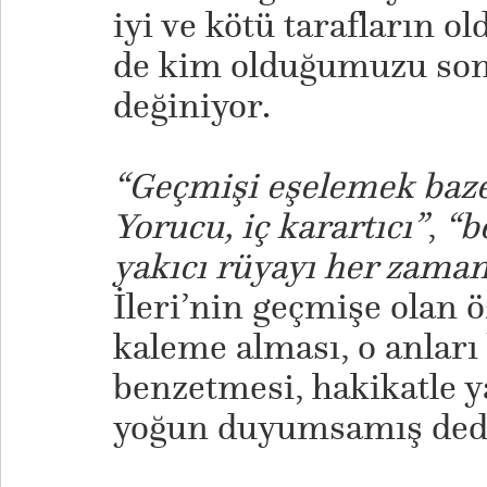
iyi ve kötü tarafların o
de kim olduğumuzu son
değiniyor.
“Geçmişi eşelemek baze
Yorucu, iç karartıcı”
,
“b
yakıcı rüyayı her zaman 
İleri’nin geçmişe olan ö
kaleme alması, o anları
benzetmesi, hakikatle 
yoğun duyumsamış dedi