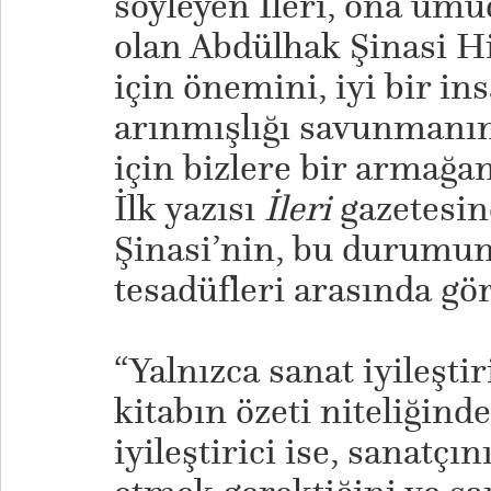
söyleyen İleri, ona umu
olan Abdülhak Şinasi Hi
için önemini, iyi bir in
arınmışlığı savunmanın
için bizlere bir armağa
İlk yazısı
İleri
gazetesin
Şinasi’nin, bu durumun
tesadüfleri arasında 
“Yalnızca sanat iyileşti
kitabın özeti niteliğinde
iyileştirici ise, sanatçı