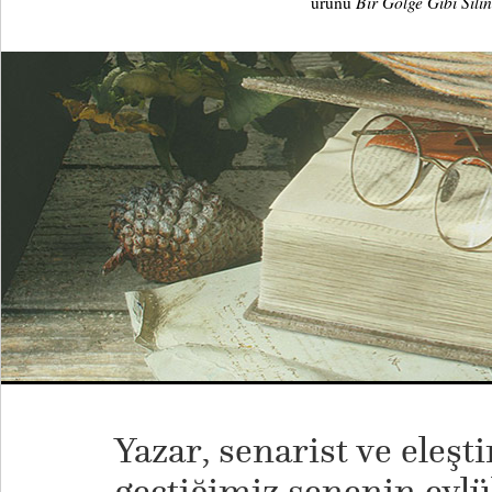
Bir Gölge Gibi Sili
ürünü
Yazar, senarist ve eleşt
geçtiğimiz senenin eylü