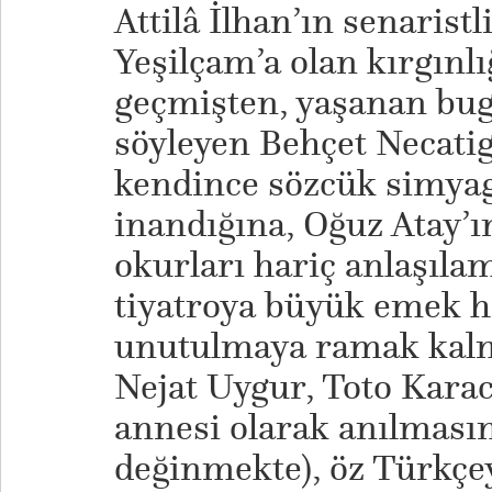
Attilâ İlhan’ın senarist
Yeşilçam’a olan kırgınl
geçmişten, yaşanan bu
söyleyen Behçet Necatigi
kendince sözcük simya
inandığına, Oğuz Atay’
okurları hariç anlaşıl
tiyatroya büyük emek 
unutulmaya ramak kalmı
Nejat Uygur, Toto Kara
annesi olarak anılmasın
değinmekte), öz Türkçey