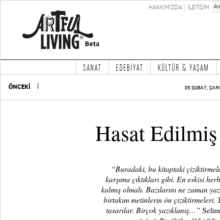
HAKKIMIZDA
İLETİŞİM
SANAT
EDEBİYAT
KÜLTÜR & YAŞAM
ÖNCEKİ
05 ŞUBAT, ÇAR
Hasat Edilmiş
“Buradaki, bu kitaptaki çiziktirmele
karşıma çıktıkları gibi. En eskisi her
kalmış olmalı. Bazılarını ne zaman yazd
birtakım metinlerin ön çiziktirmeleri.
tasarılar. Birçok yazıklanış…”
Selim 