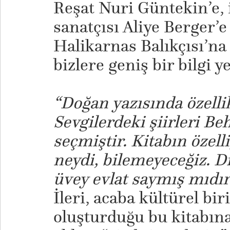
Reşat Nuri Güntekin’e, 
sanatçısı Aliye Berger’e
Halikarnas Balıkçısı’na
bizlere geniş bir bilgi y
“Doğan yazısında özellik
Sevgilerdeki şiirleri Be
seçmiştir. Kitabın özell
neydi, bilemeyeceğiz. Dı
üvey evlat saymış mıdı
İleri, acaba kültürel bi
oluşturduğu bu kitabın