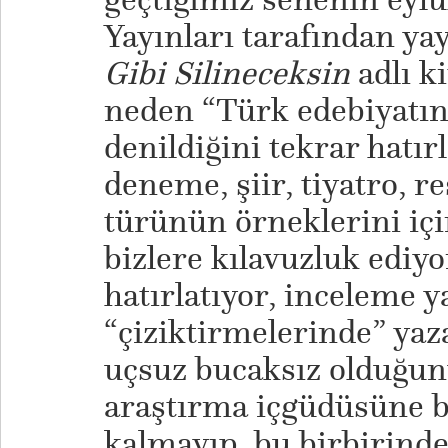
Yayınları tarafından y
Gibi Silineceksin
adlı k
neden “Türk edebiyatın
denildiğini tekrar hatır
deneme, şiir, tiyatro, r
türünün örneklerini içi
bizlere kılavuzluk ediy
hatırlatıyor, inceleme y
“çiziktirmelerinde” yaza
uçsuz bucaksız olduğun
araştırma içgüdüsüne b
kalmayıp, bu birbirinde