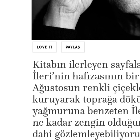
LOVE IT
PAYLAŞ
Kitabın ilerleyen sayfal
İleri’nin hafızasının b
Ağustosun renkli çiçekl
kuruyarak toprağa dökü
yağmuruna benzeten İle
ne kadar zengin olduğ
dahi gözlemleyebiliyoruz