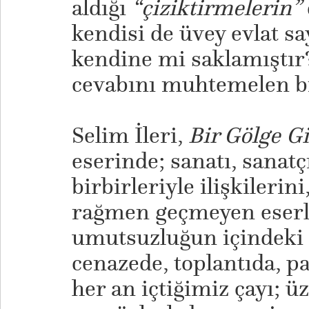
aldığı
“çiziktirmelerin”
kendisi de üvey evlat s
kendine mi saklamıştır
cevabını muhtemelen b
​Selim İleri,
Bir Gölge Gi
eserinde; sanatı, sanatç
birbirleriyle ilişkileri
rağmen geçmeyen eserl
umutsuzluğun içindeki
cenazede, toplantıda, pa
her an içtiğimiz çayı; ü