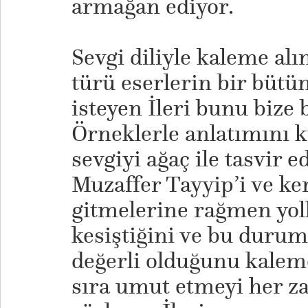
armağan ediyor.
Sevgi diliyle kaleme al
türü eserlerin bir büt
isteyen İleri bunu bize 
Örneklerle anlatımını k
sevgiyi ağaç ile tasvir e
Muzaffer Tayyip’i ve ken
gitmelerine rağmen yoll
kesiştiğini ve bu duru
değerli olduğunu kaleme
sıra umut etmeyi her z