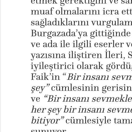
etmek gerektiğini ve s
muaf olmalarını icra etti
sağladıklarını vurgulama
Burgazada’ya gittiğind
ve ada ile ilgili eserler 
yazısına iliştiren İleri, 
iyileştirici olarak görd
Faik’in “
Bir insanı sevm
şey”
cümlesinin gerisin
ve
“Bir insanı sevmekle
her şey bir insanı sevm
bitiyor”
cümlesiyle tama
sunuyor.