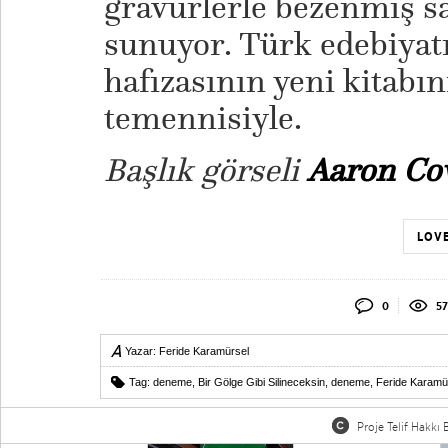
gravürlerle bezenmiş sa
sunuyor. Türk edebiyat
hafızasının yeni kitabı
temennisiyle.
Başlık görseli
Aaron Cov
LOVE
0
57
Yazar:
Feride Karamürsel
Tag:
deneme
,
Bir Gölge Gibi Silineceksin
,
deneme
,
Feride Karamü
Proje Telif Hakkı B