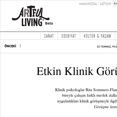
HAKKIMIZDA
İLETİŞİM
SANAT
EDEBİYAT
KÜLTÜR & YAŞAM
ÖNCEKİ
22 TEMMUZ, PAZ
Etkin Klinik Gö
Klinik psikologlar Rita Sommers-Fla
bireyle çalışan farklı meslek dalla
uyguladıkları klinik görüşmeyle ilgi
Görüşme
üzeri