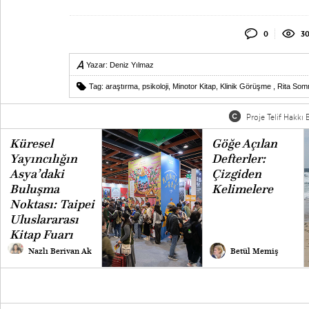
0
3
Yazar:
Deniz Yılmaz
Tag:
araştırma
,
psikoloji
,
Minotor Kitap
,
Klinik Görüşme
,
Rita Som
Proje Telif Hakkı B
Küresel
Göğe Açılan
Yayıncılığın
Defterler:
Asya’daki
Çizgiden
Buluşma
Kelimelere
Noktası: Taipei
Uluslararası
Kitap Fuarı
Nazlı Berivan Ak
Betül Memiş