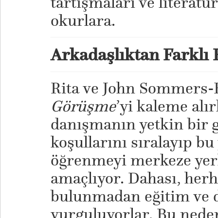
tartışmaları ve literatür
okurlara.
Arkadaşlıktan Farklı B
Rita ve John Sommers-
Görüşme
’yi kaleme alı
danışmanın yetkin bir
koşullarını sıralayıp bu 
öğrenmeyi merkeze yer
amaçlıyor. Dahası, her
bulunmadan eğitim ve 
vurguluyorlar. Bu neden