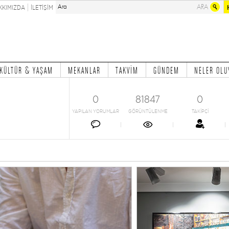
KKIMIZDA
İLETİŞİM
KÜLTÜR & YAŞAM
MEKANLAR
TAKVİM
GÜNDEM
NELER OLU
0
81847
0
YAPILAN YORUMLAR
GÖRÜNTÜLENME
TAKİPÇİ