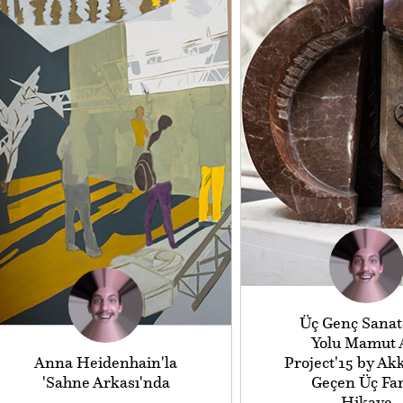
Üç Genç Sanat
Yolu Mamut 
Anna Heidenhain'la
Project'15 by Ak
'Sahne Arkası'nda
Geçen Üç Far
Hikaye