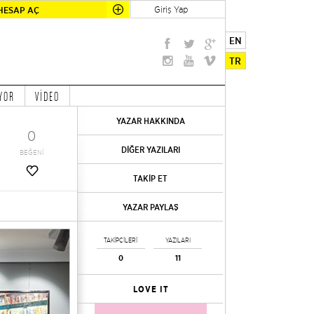
Giriş Yap
HESAP AÇ
EN
TR
YOR
VİDEO
YAZAR HAKKINDA
0
DİĞER YAZILARI
BEĞENİ
TAKİP ET
YAZAR PAYLAŞ
TAKİPÇİLERİ
YAZILARI
0
11
LOVE IT