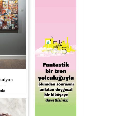
İtalyan
cekli