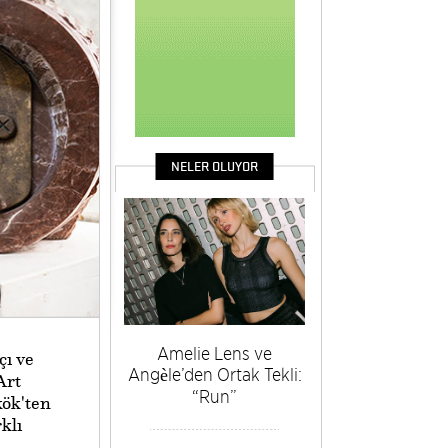
NELER OLUYOR
Amelie Lens ve
çı ve
Angèle’den Ortak Tekli:
Art
“Run”
kök'ten
klı