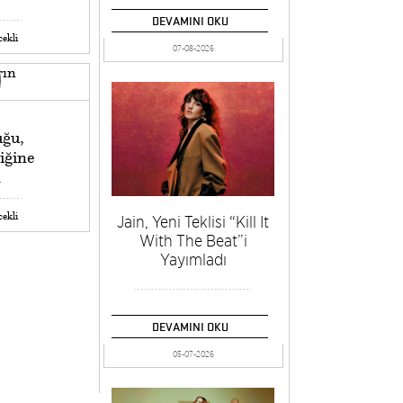
DEVAMINI OKU
cekli
07-08-2026
uğu,
liğine
n
cekli
Jain, Yeni Teklisi “Kill It
With The Beat”i
Yayımladı
DEVAMINI OKU
05-07-2026