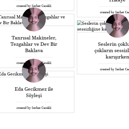
created by Serhat Cacekli
created by Serhat Ca
Tanrısal Makineler,
Tezgahlar ve Dev Bir
Seslerin çokl
Baklava
çokların sessiz
karışırke
created by Serhat Cacekli
created by Serhat Ca
Eda Gecikmez ile
Söyleşi
created by Serhat Cacekli