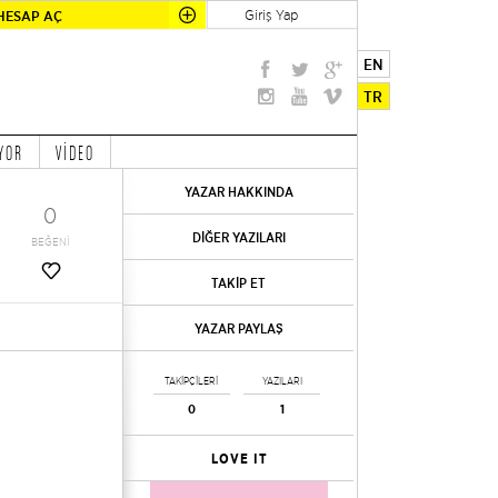
Giriş Yap
HESAP AÇ
EN
TR
YOR
VİDEO
YAZAR HAKKINDA
0
DİĞER YAZILARI
BEĞENİ
TAKİP ET
YAZAR PAYLAŞ
TAKİPÇİLERİ
YAZILARI
0
1
LOVE IT