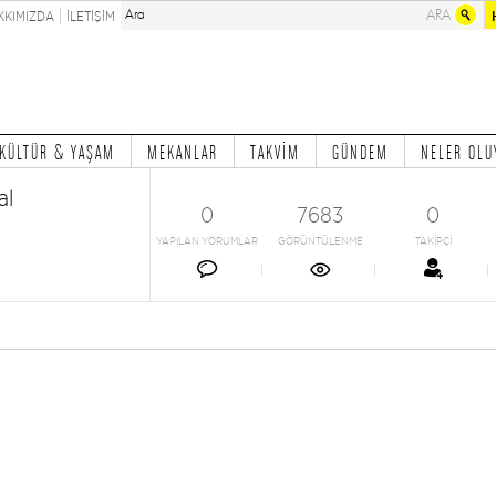
KKIMIZDA
İLETİŞİM
KÜLTÜR & YAŞAM
MEKANLAR
TAKVİM
GÜNDEM
NELER OLU
al
0
7683
0
YAPILAN YORUMLAR
GÖRÜNTÜLENME
TAKİPÇİ