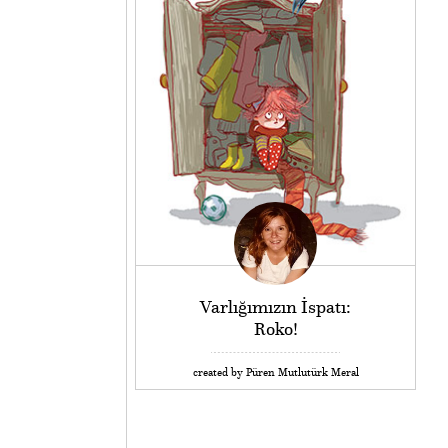
Varlığımızın İspatı:
Roko!
created by Püren Mutlutürk Meral