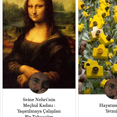
Seine Nehri’nin
Meçhul Kadını :
Hayatımı
Yaşatılmaya Çalışılan
Yetm
Bir Tebessüm