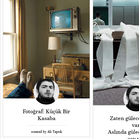
Fotoğraf: Küçük Bir
Kasaba
Zaten gülec
var
Aslında güle
created by Ali Taptık
şey 