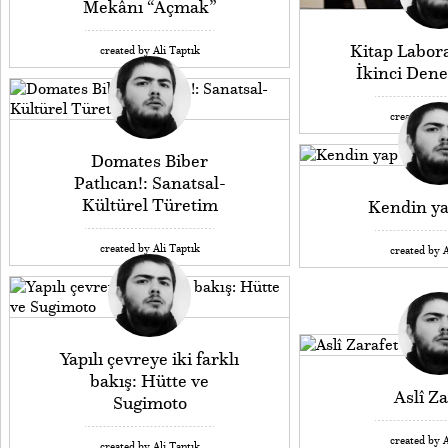
Mekânı “Açmak”
Kitap Labor
created by Ali Taptık
İkinci Den
created by A
Domates Biber
Patlıcan!: Sanatsal-
Kültürel Türetim
Kendin y
created by Ali Taptık
created by A
Yapılı çevreye iki farklı
bakış: Hütte ve
Aslî Za
Sugimoto
created by A
created by Ali Taptık