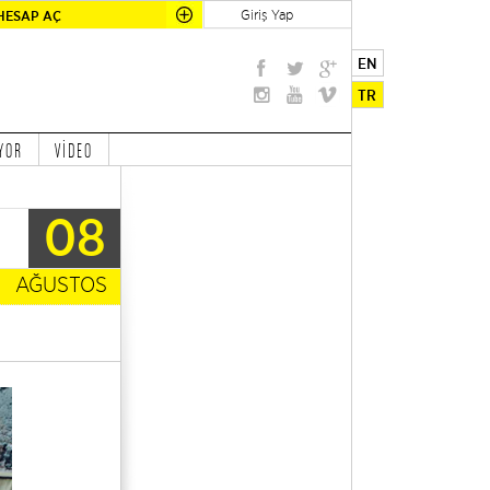
Giriş Yap
HESAP AÇ
EN
TR
YOR
VİDEO
08
AĞUSTOS