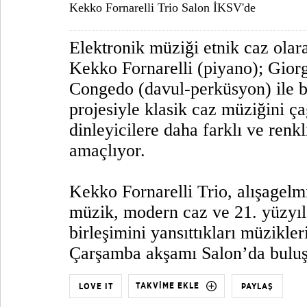
Kekko Fornarelli Trio Salon İKSV'de
Elektronik müziği etnik caz ola
Kekko Fornarelli (piyano); Gior
Congedo (davul-perküsyon) ile bi
projesiyle klasik caz müziğini 
dinleyicilere daha farklı ve renk
amaçlıyor.
Kekko Fornarelli Trio, alışagelm
müzik, modern caz ve 21. yüzyıla
birleşimini yansıttıkları müzikler
Çarşamba akşamı Salon’da buluş
TAKVİME EKLE
LOVE IT
PAYLAŞ