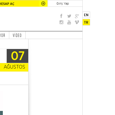
Giriş Yap
HESAP AÇ
EN
TR
YOR
VİDEO
07
AĞUSTOS