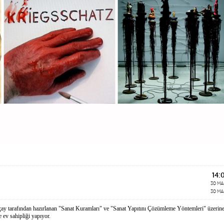
14:
30 M
30 M
çay tarafından hazırlanan "Sanat Kuramları" ve "Sanat Yapıtını Çözümleme Yöntemleri" üzerin
 ev sahipliği yapıyor.