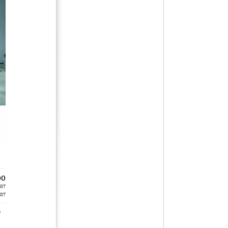
00
ART
ART
e