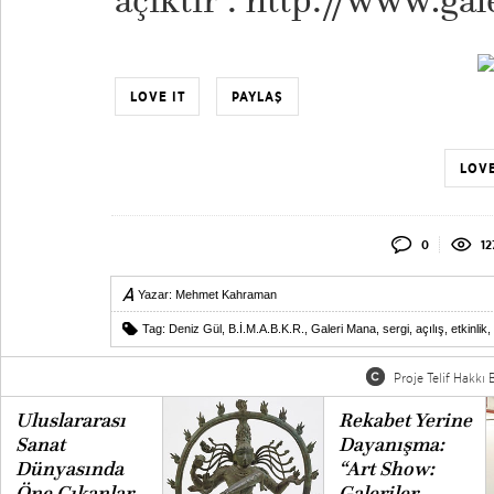
açıktır : http://www.g
LOVE IT
PAYLAŞ
LOVE
0
12
Yazar:
Mehmet Kahraman
Tag:
Deniz Gül
,
B.İ.M.A.B.K.R.
,
Galeri Mana
,
sergi
,
açılış
,
etkinlik
,
Proje Telif Hakkı B
Uluslararası
Rekabet Yerine
Sanat
Dayanışma:
Dünyasında
“Art Show:
Öne Çıkanlar
Galeriler