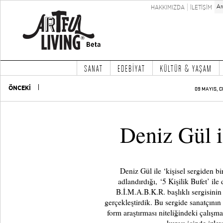
HAKKIMIZDA
İLETİŞİM
SANAT
EDEBİYAT
KÜLTÜR & YAŞAM
ÖNCEKİ
09 MAYIS, C
Deniz Gül i
Deniz Gül ile ‘kişisel sergiden b
adlandırdığı, ‘5 Kişilik Bufet’ ile
B.İ.M.A.B.K.R. başlıklı sergisinin
gerçekleştirdik. Bu sergide sanatçını
form araştırması niteliğindeki çalışma