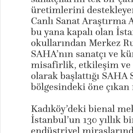
üretimlerini destekley
Canlı Sanat Araştırma A
bu yana kapalı olan İst
okullarından Merkez Ru
SAHA’nın sanatçı ve kür
misafirlik, etkileşim v
olarak başlattığı SAHA 
bölgesindeki öne çıkan
Kadıköy’deki bienal mek
İstanbul’un 130 yıllık b
endüstriyel miraslarınd