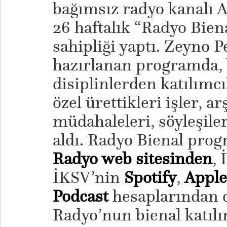
bağımsız radyo kanalı Ac
26 haftalık “Radyo Bie
sahipliği yaptı. Zeyno 
hazırlanan programda, b
disiplinlerden katılımc
özel ürettikleri işler, ar
müdahaleleri, söyleşiler
aldı. Radyo Bienal prog
Radyo web sitesinden
, 
İKSV’nin
Spotify
,
Apple
Podcast
hesaplarından d
Radyo’nun bienal katılı