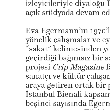
izleyicileriyle diyaloğ
açık stüdyoda devam ed
Eva Egermann’ın 1970’l
yönelik çalışmalar ve e
“sakat” kelimesinden yo
geçirdiği bağımsız bir s
projesi
Crip Magazine
f
sanatçı ve kültür çalışan
araya getiren ortak bir 
İstanbul Bienali kapsa
beşinci sayısında Eger