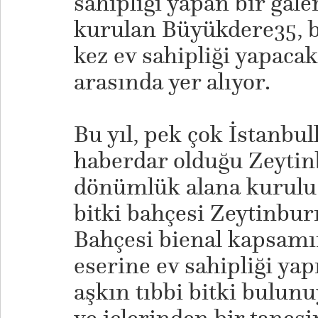
sahipliği yapan bir gal
kurulan Büyükdere35, bu
kez ev sahipliği yapaca
arasında yer alıyor.
Bu yıl, pek çok İstanbu
haberdar olduğu Zeytin
dönümlük alana kurulu T
bitki bahçesi Zeytinbur
Bahçesi bienal kapsamı
eserine ev sahipliği yap
aşkın tıbbi bitki bulun