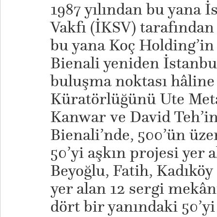
1987 yılından bu yana İ
Vakfı (İKSV) tarafında
bu yana Koç Holding’in 
Bienali yeniden İstanbu
buluşma noktası hâline 
Küratörlüğünü Ute Met
Kanwar ve David Teh’in 
Bienali’nde, 500’ün üze
50’yi aşkın projesi yer a
Beyoğlu, Fatih, Kadıkö
yer alan 12 sergi mekân
dört bir yanındaki 50’yi