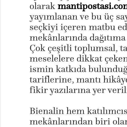
olarak
mantipostasi.co
yayımlanan ve bu üç say
seçkiyi içeren matbu ed
mekânlarında dağıtıma g
Çok çeşitli toplumsal, ta
meselelere dikkat çeke
ismin katkıda bulundu
tariflerine, mantı hikâ
fikir yazılarına yer veril
Bienalin hem katılımcı
mekânlarından biri ol