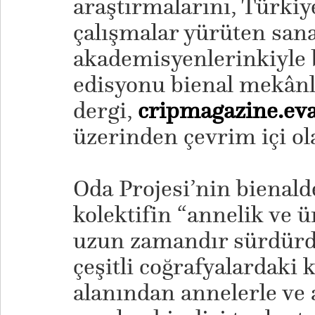
araştırmalarını, Türkiye
çalışmalar yürüten sanat
akademisyenlerinkiyle 
edisyonu bienal mekânl
dergi,
cripmagazine.e
üzerinden çevrim içi ol
Oda Projesi’nin bienald
kolektifin “annelik ve ü
uzun zamandır sürdürd
çeşitli coğrafyalardaki 
alanından annelerle ve