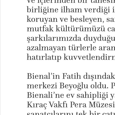
ve içlerinden bir tanesi
birliğine ilham verdiği ik
koruyan ve besleyen, sa
mutfak kültürümüzü ca
şarkılarımızda duyduğu
azalmayan türlerle aram
hatırlatıp kuvvetlendir
Bienal’in Fatih dışındak
merkezi Beyoğlu oldu. P
Bienali’ne ev sahipliği
Kıraç Vakfı Pera Müzes
sanatçılarını tek bir çat