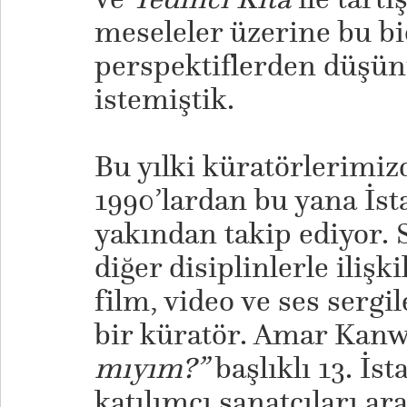
meseleler üzerine bu bi
perspektiflerden düş
istemiştik.
​Bu yılki küratörlerimi
1990’lardan bu yana İst
yakından takip ediyor. 
diğer disiplinlerle ilişk
film, video ve ses serg
bir küratör. Amar Kanw
mıyım?”
başlıklı 13. İs
katılımcı sanatçıları ar