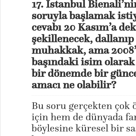
17. İstanbul Bienali’n
soruyla başlamak ist
cevabı 20 Kasım’a dek 
şekillenecek, dallanı
muhakkak, ama 2008’d
başındaki isim olarak 
bir dönemde bir günce
amacı ne olabilir?
Bu soru gerçekten ço
için hem de dünyada far
böylesine küresel bir sa