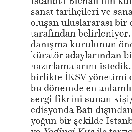
İstanbul Bienali’nin kür
sanat tarihçileri ve sa
oluşan uluslararası bir
tarafından belirleniyor
danışma kurulunun öner
küratör adaylarından bi
hazırlamalarını istedik
birlikte İKSV yönetimi d
bu dönemde en anlamlı
sergi fikrini sunan kişi/
edisyonda Batı dışından
yoğun bir şekilde İstan
ve
Yedinci Kıta
ile tart