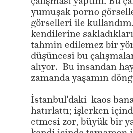
çalışması yaptım. Bu ça
yumuşak porno görselle
görselleri ile kullandı
kendilerine sakladıklar
tahmin edilemez bir yö
düşüncesi bu çalışmala
alıyor. Bu insandan hay
zamanda yaşamın döng
İstanbul'daki kaos bana
hatırlattı; işlerken için
etmesi zor, büyük bir 
kendi içinde tamamen 