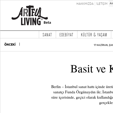
HAKKIMIZDA
İLETİŞİM
SANAT
EDEBİYAT
KÜLTÜR & YAŞAM
ÖNCEKİ
17 HAZİRAN, ÇA
Basit ve
Berlin – İstanbul sanat hattı içinde üret
sanatçı Funda Özgünaydın ile; İstanbul
süre içerisinde, geçici olarak kullandığı
gerçekleş