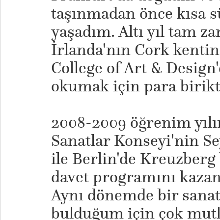
taşınmadan önce kısa s
yaşadım. Altı yıl tam za
İrlanda'nın Cork kenti
College of Art & Design
okumak için para birik
2008-2009 öğrenim yılı
Sanatlar Konseyi'nin S
ile Berlin'de Kreuzberg 
davet programını kazan
Aynı dönemde bir sanatçı
bulduğum için çok mu