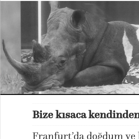
Bize kısaca kendinde
Franfurt’da doğdum ve