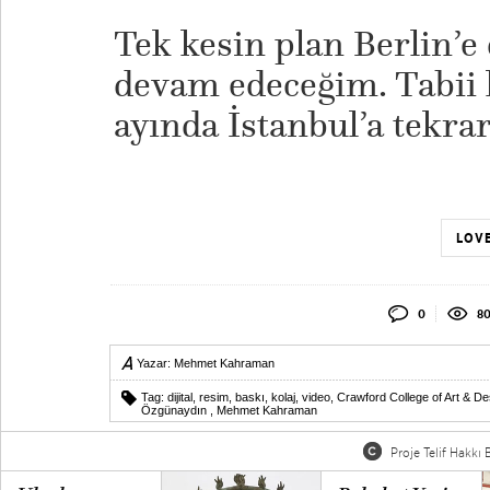
Tek kesin plan Berlin
devam edeceğim. Tabii 
ayında İstanbul’a tekra
LOVE
0
8
Yazar:
Mehmet Kahraman
Tag:
dijital
,
resim
,
baskı
,
kolaj
,
video
,
Crawford College of Art & De
Özgünaydın
,
Mehmet Kahraman
Proje Telif Hakkı B