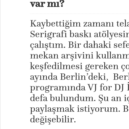
var mı?
Kaybettiğim zamanı tela
Serigrafi baskı atölyes
çalıştım. Bir dahaki sef
mekan arşivini kullanm
keşfedilmesi gereken ço
ayında Berlin’deki, Ber
programında VJ for DJ İ
defa bulundum. Şu an i
paylaşmak istiyorum. 
değişebilir.