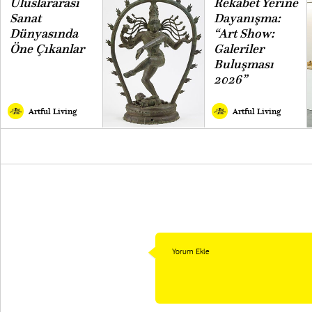
Uluslararası
Rekabet Yerine
Sanat
Dayanışma:
Dünyasında
“Art Show:
Öne Çıkanlar
Galeriler
Buluşması
2026”
Artful Living
Artful Living