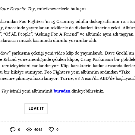
Your Favorite Toy
, müzikseverlerle buluştu.
larından Foo Fighters’ın 15 Grammy ödüllü diskografisinin 12. stü
oy
, öncesinde yayımlanan teklilerle de dikkatleri üzerine çekti. Albü
 “Of All People”, “Asking For A Friend” ve albümle aynı adı taşıyan
uslararası müzik basınında olumlu yorumlar aldı.
ow” şarkısına çektiği yeni video klip de yayımlandı. Dave Grohl’un
ake Erland yönetmenliğinde çekilen klipte, Craig Parkinson bir gökdel
temizleyicisini canlandırıyor. Klip, karakterin katlar arasında ilerle
uğu bir hikâye sunuyor. Foo Fighters yeni albümün ardından “Take
rnesine çıkmaya hazırlanıyor. Turne, 28 Nisan’da ABD’de başlayaca
 Toy
isimli yeni albümünü
buradan
dinleyebilirsiniz.
LOVE IT
0
6048
0