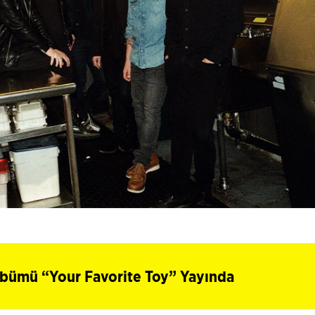
lbümü “Your Favorite Toy” Yayında