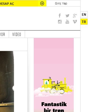
Giriş Yap
HESAP AÇ
EN
TR
YOR
VİDEO