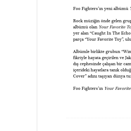
Foo Fighters’ın yeni albümü
Rock müziğin önde gelen grup
albümü olan
Your Favorite T
yer alan “Caught In The Echo”,
parça “Your Favorite Toy”, ul
Albümle birlikte grubun “Wind
fikriyle hayata geçirilen ve J
dış cephesinde çalışan bir cam 
içerideki hayatlara tanık old
Cover” adını taşıyan dünya tu
​Foo Fighters’ın
Your Favorite