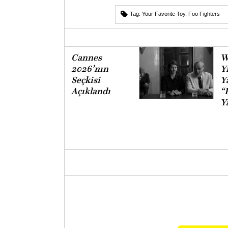
Tag:
Your Favorite Toy
,
Foo Fighters
Cannes
W
2026’nın
Y
Seçkisi
Y
Açıklandı
“
Y