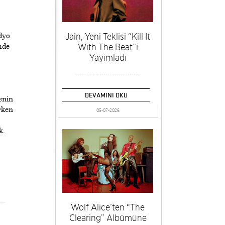
Jain, Yeni Teklisi “Kill It
dyo
With The Beat”i
mde
Yayımladı
DEVAMINI OKU
enin
rken
05-07-2026
k.
Wolf Alice’ten “The
Clearing” Albümüne