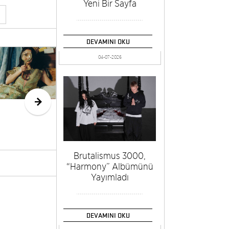
Yeni Bir Sayfa
DEVAMINI OKU
KNEECAP’ten
Sha
04-07-2026
Yeni Albüm
FIFA
Öncesi Yeni
Şark
Tekli: “Irish
Goodbye”
Brutalismus 3000,
“Harmony” Albümünü
Yayımladı
DEVAMINI OKU