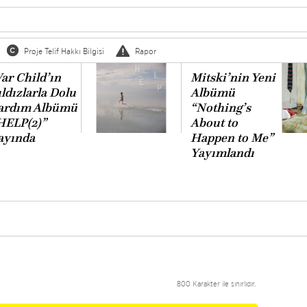
Proje Telif Hakkı Bilgisi
Rapor
ar Child’ın
Mitski’nin Yeni
ıldızlarla Dolu
Albümü
ardım Albümü
“Nothing’s
HELP(2)”
About to
ayında
Happen to Me”
Yayımlandı
800 Karakter ile sınırlıdır.