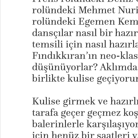
rolündeki Mehmet Nuri 
rolündeki Egemen Keme
dansçılar nasıl bir hazı
temsili için nasıl hazır
Fındıkkıran’ın neo-kla
düşünüyorlar? Aklımda 
birlikte kulise geçiyoru
Kulise girmek ve hazırl
tarafa geçer geçmez ko
balerinlerle karşılaşı
için henüz bir saatleri 