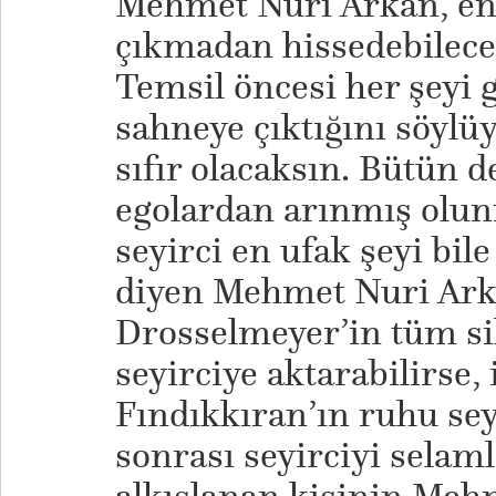
Mehmet Nuri Arkan, ene
çıkmadan hissedebileceğ
Temsil öncesi her şeyi 
sahneye çıktığını söylü
sıfır olacaksın. Bütün 
egolardan arınmış olun
seyirci en ufak şeyi bi
diyen Mehmet Nuri Ark
Drosselmeyer’in tüm si
seyirciye aktarabilirse,
Fındıkkıran’ın ruhu sey
sonrası seyirciyi selam