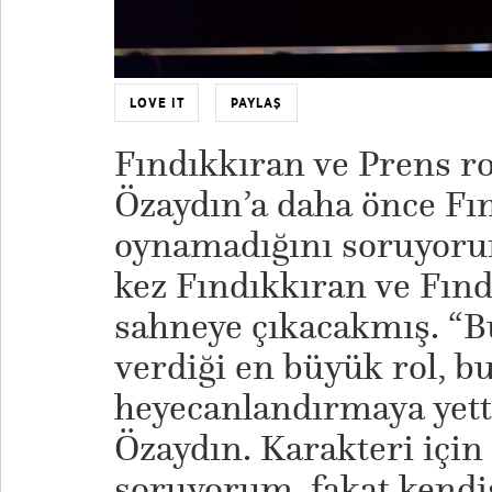
LOVE IT
PAYLAŞ
Fındıkkıran ve Prens r
Özaydın’a daha önce Fı
oynamadığını soruyorum
kez Fındıkkıran ve Fın
sahneye çıkacakmış. “B
verdiği en büyük rol, b
heyecanlandırmaya yett
Özaydın. Karakteri için 
soruyorum, fakat kendisi