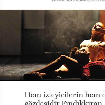
Hem izleyicilerin hem d
gözdesidir Fındıkkıran