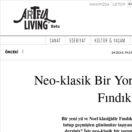
HAKKIMIZDA
İLETİŞİM
SANAT
EDEBİYAT
KÜLTÜR & YAŞAM
ÖNCEKİ
04 OCAK, PAZA
Neo-klasik Bir Yo
Fındık
Bir yeni yıl ve Noel klasiğidir Fınd
tutup geçmişten günümüze taşıyan
dersiniz? İşte neo-klasik bir yor