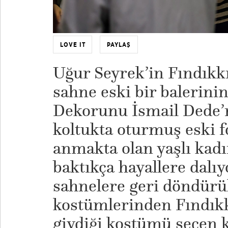
LOVE IT
PAYLAŞ
Uğur Seyrek’in Fındıkk
sahne eski bir balerinin
Dekorunu İsmail Dede’n
koltukta oturmuş eski f
anmakta olan yaşlı kadı
baktıkça hayallere dalıy
sahnelere geri döndürü
kostümlerinden Fındıkk
giydiği kostümü seçen k