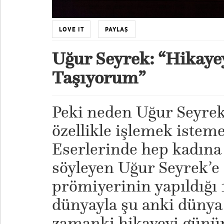
LOVE IT
PAYLAŞ
Uğur Seyrek: “Hikay
Taşıyorum”
Peki neden Uğur Seyrek’
özellikle işlemek istem
Eserlerinde hep kadına ş
söyleyen Uğur Seyrek’e 
prömiyerinin yapıldığı 
dünyayla şu anki düny
zamanki hikayeyi gün