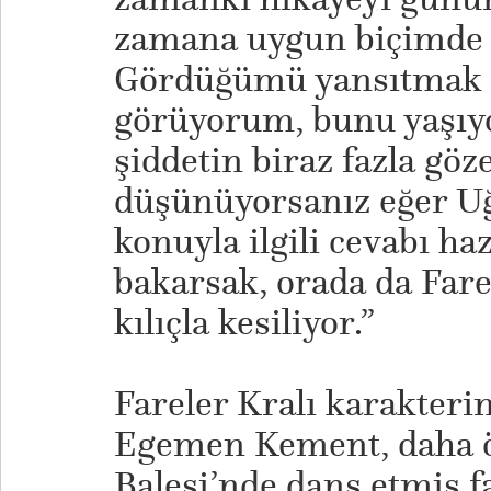
zamana uygun biçimde 
Gördüğümü yansıtmak 
görüyorum, bunu yaşıy
şiddetin biraz fazla gö
düşünüyorsanız eğer Uğ
konuyla ilgili cevabı haz
bakarsak, orada da Farel
kılıçla kesiliyor.”
Fareler Kralı karakteri
Egemen Kement, daha ö
Balesi’nde dans etmiş f