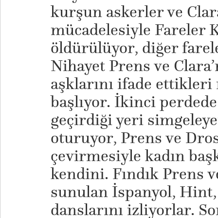
kurşun askerler ve Cla
mücadelesiyle Fareler Kr
öldürülüyor, diğer farele
Nihayet Prens ve Clara’
aşklarını ifade ettikle
başlıyor. İkinci perded
geçirdiği yeri simgeley
oturuyor, Prens ve Dro
çevirmesiyle kadın başk
kendini. Fındık Prens v
sunulan İspanyol, Hint,
danslarını izliyorlar. S