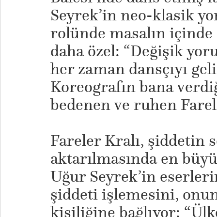
Seyrek’in neo-klasik y
rolünde masalın içinde
daha özel: “Değişik yoru
her zaman dansçıyı geli
Koreografın bana verdiği
bedenen ve ruhen Farele
Fareler Kralı, şiddetin 
aktarılmasında en büyük
Uğur Seyrek’in eserler
şiddeti işlemesini, onun
kişiliğine bağlıyor: “Ü