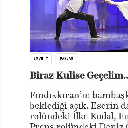
LOVE IT
PAYLAŞ
Biraz Kulise Geçelim..
Fındıkkıran’ın bambaşk
beklediği açık. Eserin d
rolündeki İlke Kodal, F
Prens rolündeki Deniz 