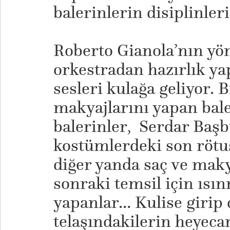
balerinlerin disiplinle
Roberto Gianola’nın yön
orkestradan hazırlık y
sesleri kulağa geliyor. 
makyajlarını yapan balet
balerinler, Serdar Başb
kostümlerdeki son rötuş
diğer yanda saç ve maky
sonraki temsil için ısı
yapanlar… Kulise girip 
telaşındakilerin heyec