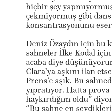
hiçbir şey yapmıyormuş
çekmiyormuş gibi dans
konsantrasyonunu esere
Deniz Özaydın için bu ka
sahneler İlke Kodal için
acaba diye düşünüyorum
Clara’ya aşkını ilan ets
Prens’e aşık. Bu sahned
yıpratıyor. Hatta prova
haykırdığım oldu” diyor 
“Bu sahne en sevdikle