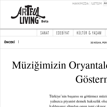
HAKKIMIZDA
İLETİŞİM
SANAT
EDEBİYAT
KÜLTÜR & YAŞAM
ÖNCEKİ
30 NİSAN, PER
Müziğimizin Oryantal
Göster
Türkiye’nin başarısı su götürmez müzi
yalnızca piyanist demek haksızlık olsa 
kaldırsanız altından onun ismi çıkıyor.