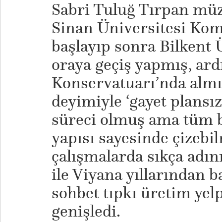
Sabri Tuluğ Tırpan mü
Sinan Üniversitesi Ko
başlayıp sonra Bilkent Ü
oraya geçiş yapmış, ar
Konservatuarı’nda almı
deyimiyle ‘gayet plansız
süreci olmuş ama tüm b
yapısı sayesinde çizebi
çalışmalarda sıkça adı
ile Viyana yıllarından 
sohbet tıpkı üretim yelp
genişledi.