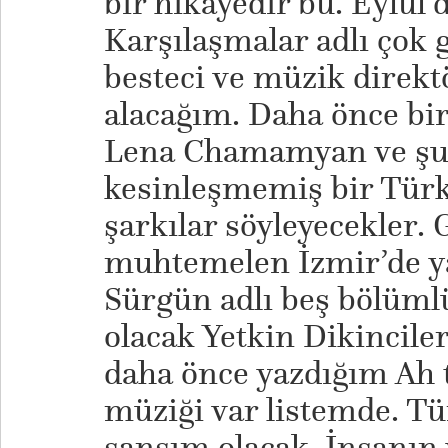
bir hikayedir bu. Eylül’
Karşılaşmalar adlı çok 
besteci ve müzik direkt
alacağım. Daha önce bir
Lena Chamamyan ve şu 
kesinleşmemiş bir Türk 
şarkılar söyleyecekler. 
muhtemelen İzmir’de y
Sürgün adlı beş bölümlü
olacak Yetkin Dikinciler 
daha önce yazdığım Ah t
müziği var listemde. T
şansım olacak. İnsanın 