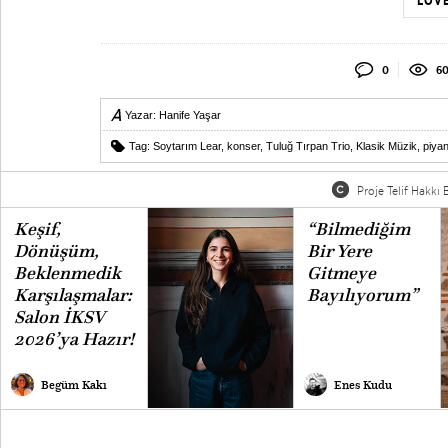
LOVE
0
60
Yazar:
Hanife Yaşar
Tag:
Soytarım Lear
,
konser
,
Tuluğ Tırpan Trio
,
Klasik Müzik
,
piyan
Proje Telif Hakkı B
Keşif,
“Bilmediğim
Dönüşüm,
Bir Yere
Beklenmedik
Gitmeye
Karşılaşmalar:
Bayılıyorum”
Salon İKSV
2026’ya Hazır!
Begüm Kakı
Enes Kudu