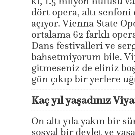
ki, 1.5 milyon nüfusu va
dört opera, altı senfoni
açıyor. Vienna State Op
ortalama 62 farklı oper
Dans festivalleri ve ser
bahsetmiyorum bile. Vi
gitmeseniz de eliniz bo
gün çıkıp bir yerlere uğ
Kaç yıl yaşadınız Viy
On altı yıla yakın bir s
sosyal bir devlet ve yaş