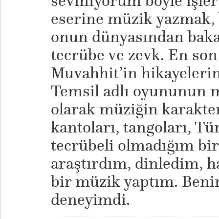
seviniyorum böyle işler
eserine müzik yazmak, b
onun dünyasından baka
tecrübe ve zevk. En son 
Muvahhit’in hikayelerin
Temsil adlı oyununun m
olarak müziğin karakter
kantoları, tangoları, T
tecrübeli olmadığım bir
araştırdım, dinledim, h
bir müzik yaptım. Beni
deneyimdi.