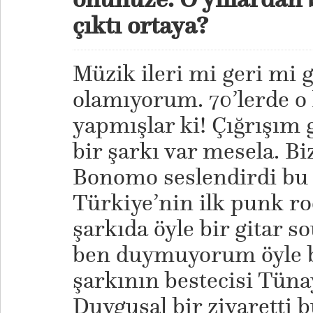
çıktı ortaya?
Müzik ileri mi geri mi 
olamıyorum. 70’lerde o 
yapmışlar ki! Çığrışım 
bir şarkı var mesela. B
Bonomo seslendirdi bu 
Türkiye’nin ilk punk r
şarkıda öyle bir gitar s
ben duymuyorum öyle b
şarkının bestecisi Tüna
Duygusal bir ziyaretti 