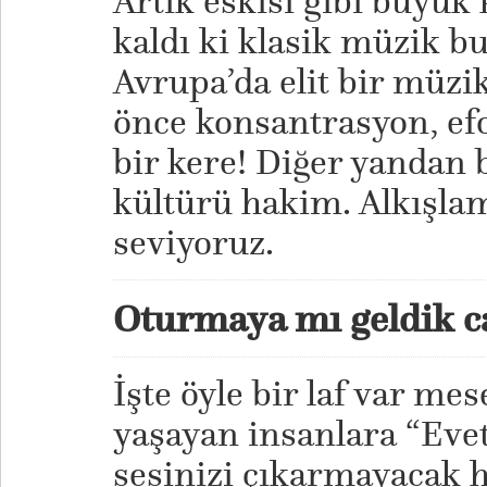
Artık eskisi gibi büyük
kaldı ki klasik müzik b
Avrupa’da elit bir müzi
önce konsantrasyon, efo
bir kere! Diğer yandan 
kültürü hakim. Alkışlam
seviyoruz.
Oturmaya mı geldik c
İşte öyle bir laf var mes
yaşayan insanlara “Evet
sesinizi çıkarmayacak h