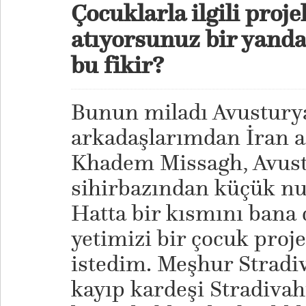
Çocuklarla ilgili proj
atıyorsunuz bir yandan
bu fikir?
Bunun miladı Avusturya
arkadaşlarımdan İran a
Khadem Missagh, Avustu
sihirbazından küçük nu
Hatta bir kısmını bana 
yetimizi bir çocuk proje
istedim. Meşhur Stradi
kayıp kardeşi Stradivah