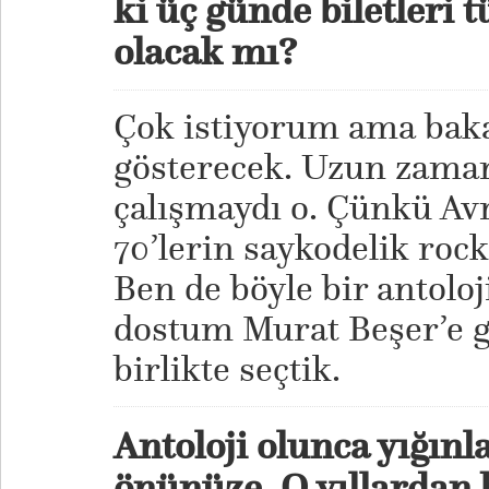
ki üç günde biletleri 
olacak mı?
Çok istiyorum ama bak
gösterecek. Uzun zaman
çalışmaydı o. Çünkü Avr
70’lerin saykodelik rock
Ben de böyle bir antoloji
dostum Murat Beşer’e gi
birlikte seçtik.
Antoloji olunca yığın
önünüze. O yıllardan 