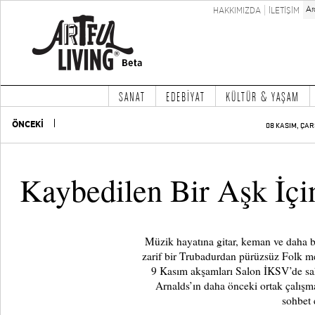
HAKKIMIZDA
İLETİŞİM
SANAT
EDEBİYAT
KÜLTÜR & YAŞAM
ÖNCEKİ
08 KASIM, ÇAR
Kaybedilen Bir Aşk İçi
Müzik hayatına gitar, keman ve daha bi
zarif bir Trubadurdan pürüzsüz Folk mel
9 Kasım akşamları Salon İKSV’de sah
Arnalds’ın daha önceki ortak çalışm
sohbet 