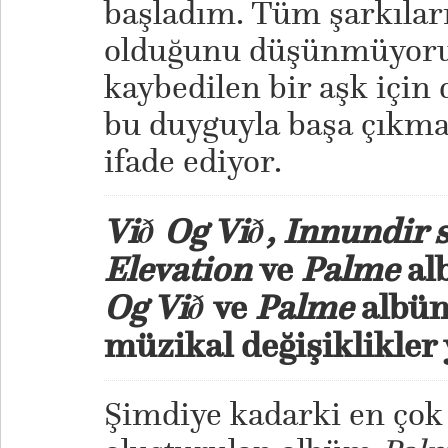
başladım. Tüm şarkılar
olduğunu düşünmüyoru
kaybedilen bir aşk için 
bu duyguyla başa çıkma
ifade ediyor.
Við Og Við, Innundir 
Elevation
ve
Palme
al
Og Við
ve
Palme
albüm
müzikal değişiklikler
Şimdiye kadarki en çok i