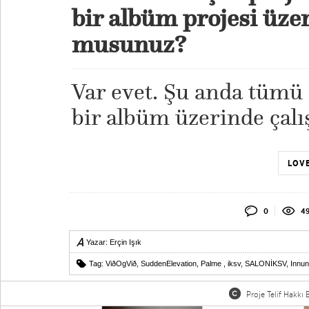
bir albüm projesi üzer
musunuz?
Var evet. Şu anda tümü 
bir albüm üzerinde çal
LOVE
0
49
Yazar:
Erçin Işık
Tag:
ViðOgVið
,
SuddenElevation
,
Palme
,
iksv
,
SALONİKSV
,
Innun
Proje Telif Hakkı B