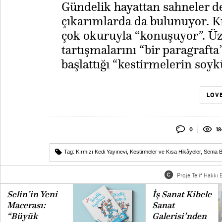
Gündelik hayattan sahneler d
çıkarımlarda da bulunuyor. Kı
çok okuruyla “konuşuyor”. Üze
tartışmalarını “bir paragrafta
başlattığı “kestirmelerin soy
LOVE
0
18
Tag:
Kırmızı Kedi Yayınevi
,
Kestirmeler ve Kısa Hikâyeler
,
Sema B
Proje Telif Hakkı B
Selin’in Yeni
İş Sanat Kibele
Macerası:
Sanat
“Büyük
Galerisi’nden