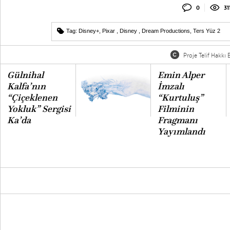
0
31
Tag:
Disney+
,
Pixar
,
Disney
,
Dream Productions
,
Ters Yüz 2
Proje Telif Hakkı B
Gülnihal
Emin Alper
Kalfa’nın
İmzalı
“Çiçeklenen
“Kurtuluş”
Yokluk” Sergisi
Filminin
Ka’da
Fragmanı
Yayımlandı