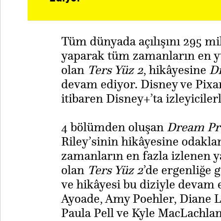
Tüm dünyada açılışını 295 mil
yaparak tüm zamanların en yü
olan
Ters Yüz 2
, hikâyesine
D
devam ediyor. Disney ve Pixar
itibaren Disney+’ta izleyiciler
4 bölümden oluşan
Dream Pr
Riley’sinin hikâyesine odakla
zamanların en fazla izlenen 
olan
Ters Yüz 2
’de ergenliğe g
ve hikâyesi bu diziyle devam
Ayoade, Amy Poehler, Diane La
Paula Pell ve Kyle MacLachlan