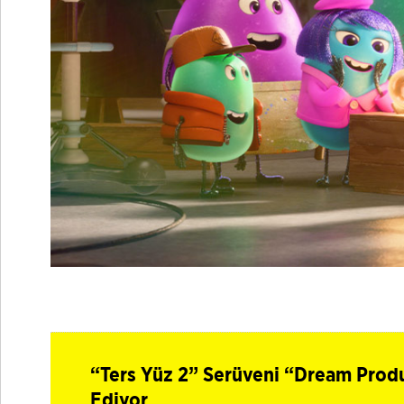
“Ters Yüz 2” Serüveni “Dream Prod
Ediyor