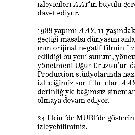
izleyicileri
A AY
’ın büyülü ger
davet ediyor.
1988 yapımı
A AY
, 11 yaşındak
geçtiği masalsı dünyasını anla
mm orijinal negatif filmin fizi
edildiği bu yeni sunum, yön
yönetmeni Uğur Eruzun’un da
Production stüdyolarında haz
izlediğimiz son film olan
A A
derinliğiyle bağımsız sinema
olmaya devam ediyor.
​24 Ekim’de MUBI’de gösteri
izleyebilirsiniz.