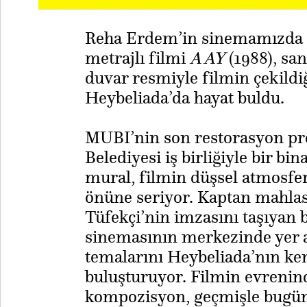
Reha Erdem’in sinemamızda eş
metrajlı filmi
A AY
(1988), san
duvar resmiyle filmin çekildiğ
Heybeliada’da hayat buldu.
MUBI’nin son restorasyon pr
Belediyesi iş birliğiyle bir b
mural, filmin düşsel atmosferi
önüne seriyor. Kaptan mahlas
Tüfekçi’nin imzasını taşıyan
sinemasının merkezinde yer a
temalarını Heybeliada’nın ke
buluşturuyor. Filmin evrenin
kompozisyon, geçmişle bugünü