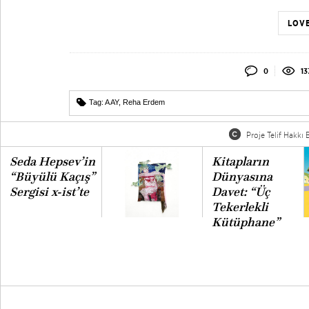
LOVE
0
13
Tag:
A AY
,
Reha Erdem
Proje Telif Hakkı B
Seda Hepsev’in
Kitapların
“Büyülü Kaçış”
Dünyasına
Sergisi x-ist’te
Davet: “Üç
Tekerlekli
Kütüphane”