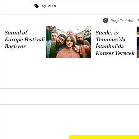
Tag:
MUBI
Proje Telif Hakkı B
Sound of
Suede, 17
Europe Festivali
Temmuz’da
Başlıyor
İstanbul’da
Konser Verecek