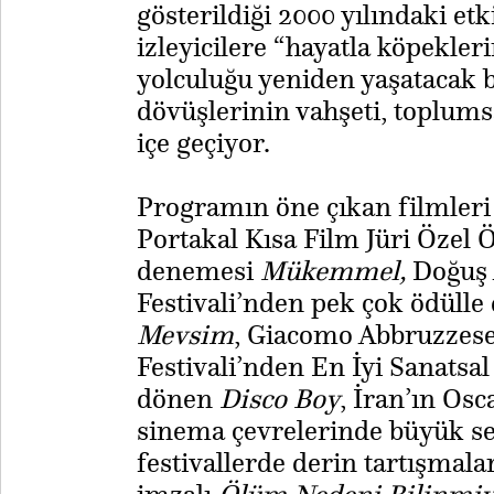
gösterildiği 2000 yılındaki etk
izleyicilere “hayatla köpekle
yolculuğu yeniden yaşatacak
dövüşlerinin vahşeti, toplumsal
içe geçiyor.
​Programın öne çıkan filmleri
Portakal Kısa Film Jüri Özel 
denemesi
Mükemmel,
Doğuş 
Festivali’nden pek çok ödülle
Mevsim
, Giacomo Abbruzzese 
Festivali’nden En İyi Sanatsa
dönen
Disco Boy
, İran’ın Osc
sinema çevrelerinde büyük ses
festivallerde derin tartışmala