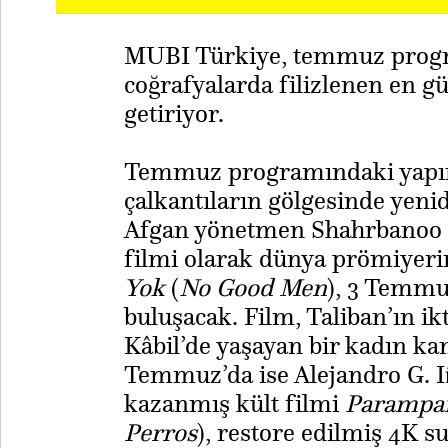
MUBI Türkiye, temmuz progr
coğrafyalarda filizlenen en gü
getiriyor.
Temmuz programındaki yapıml
çalkantıların gölgesinde yen
Afgan yönetmen Shahrbanoo Sa
filmi olarak dünya prömiyeri
Yok
(
No Good Men
), 3 Temmu
buluşacak. Film, Taliban’ın 
Kâbil’de yaşayan bir kadın k
Temmuz’da ise Alejandro G. Iñ
kazanmış kült filmi
Parampar
Perros
), restore edilmiş 4K 