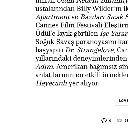
imzalı
Ölüm Nedeni Bilinmiy
ustalarından Billy Wilder’ın i
Apartment
ve
Bazıları Sıcak 
Cannes Film Festivali Eleşti
Ödül’e layık görülen
İşe Yarar
Soğuk Savaş paranoyasını kar
başyapıtı
Dr. Strangelove
, Ca
yıllarındaki deneyimlerinden
Adım
, Amerikan bağımsız sin
anlatılarının en etkili örnekl
Heyecanlı
yer alıyor.
LOVE
0
8