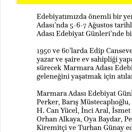
Edebiyatımızda önemli bir y
Adası’nda 5-6-7 Ağustos tarih
Adası Edebiyat Günleri’nde bi
1950 ve 60’larda Edip Cansev
yazar ve şaire ev sahipliği y
sürecek Marmara Adası Edebiy
geleneğini yaşatmak için atıla
Marmara Adası Edebiyat Günl
Perker, Barış Müstecaplıoğlu,
H. Can Yücel, İnci Aral, İsme
Orhan Alkaya, Oya Baydar, Pel
Kiremitçi ve Turhan Günay ed