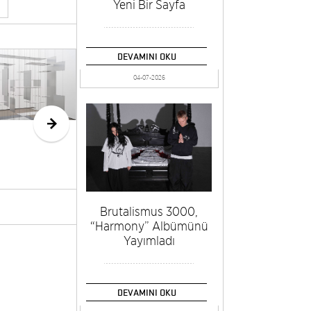
Yeni Bir Sayfa
DEVAMINI OKU
Metin
OM
Ertürk’ün
Odu
04-07-2026
“Süreç: Ham &
Mod
Löv” Sergisi Pg
Müz
Art Gallery’de
Hav
Brutalismus 3000,
“Harmony” Albümünü
Yayımladı
DEVAMINI OKU