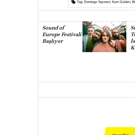
Tag:
Domingo Yayınevi
,
Kum Günleri
,
B
Sound of
S
Europe Festivali
T
Başlıyor
İ
K