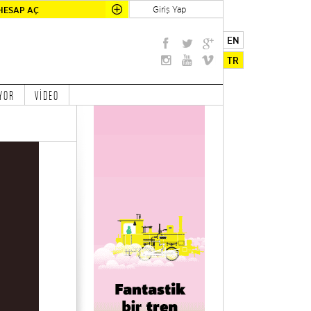
Giriş Yap
HESAP AÇ
EN
TR
YOR
VİDEO