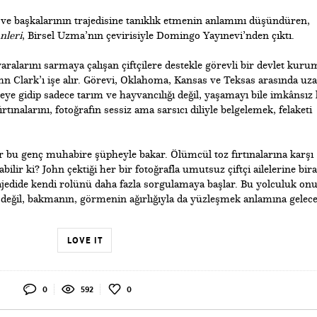
ve başkalarının trajedisine tanıklık etmenin anlamını düşündüren,
leri
, Birsel Uzma’nın çevirisiyle Domingo Yayınevi’nden çıktı.
ralarını sarmaya çalışan çiftçilere destekle görevli bir devlet kuru
hn Clark’ı işe alır. Görevi, Oklahoma, Kansas ve Teksas arasında uz
eye gidip sadece tarım ve hayvancılığı değil, yaşamayı bile imkânsız 
fırtınalarını, fotoğrafın sessiz ama sarsıcı diliyle belgelemek, felaketi
 bu genç muhabire şüpheyle bakar. Ölümcül toz fırtınalarına karşı
bilir ki? John çektiği her bir fotoğrafla umutsuz çiftçi ailelerine bir
ajedide kendi rolünü daha fazla sorgulamaya başlar. Bu yolculuk on
e değil, bakmanın, görmenin ağırlığıyla da yüzleşmek anlamına gelece
LOVE IT
0
592
0