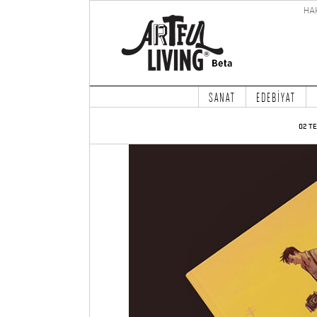
HA
SANAT
EDEBİYAT
02 T