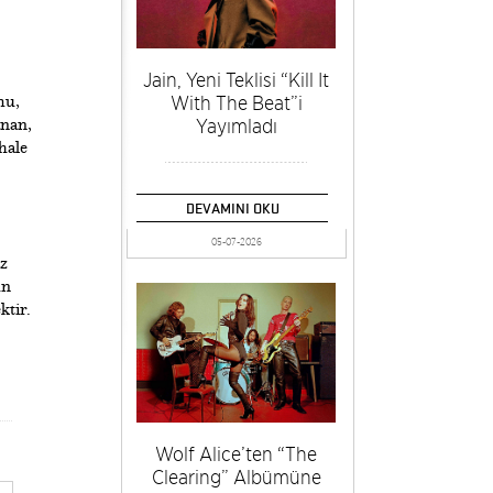
Jain, Yeni Teklisi “Kill It
With The Beat”i
mu,
Yayımladı
anan,
hale
DEVAMINI OKU
05-07-2026
az
un
ktir.
Wolf Alice’ten “The
Clearing” Albümüne