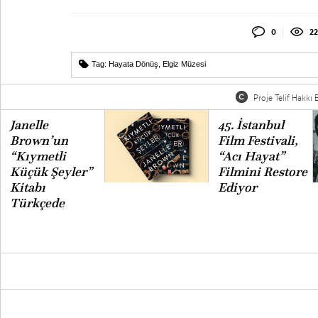
0
22
Tag:
Hayata Dönüş
,
Elgiz Müzesi
Proje Telif Hakkı B
Janelle
45. İstanbul
Brown’un
Film Festivali,
“Kıymetli
“Acı Hayat”
Küçük Şeyler”
Filmini Restore
Kitabı
Ediyor
Türkçede