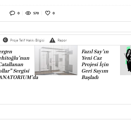
0
570
0
Proje Telif Hakkı Bilgisi
Rapor
ergen
Fazıl Say’ın
ehitoğlu’nun
Yeni Caz
Çatallanan
Projesi İçin
llar” Sergisi
Geri Sayım
ANATORIUM’da
Başladı