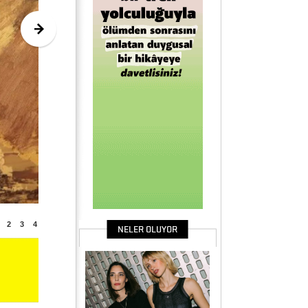
2
3
4
NELER OLUYOR