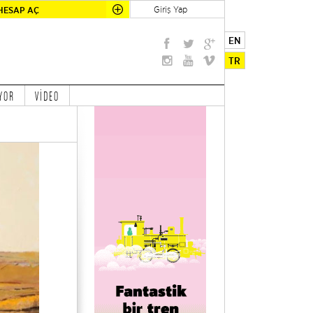
Giriş Yap
HESAP AÇ
EN
TR
YOR
VİDEO