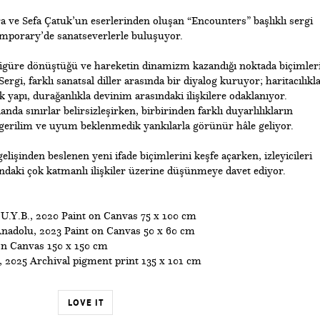
ra ve Sefa Çatuk’un eserlerinden oluşan “Encounters” başlıklı sergi
mporary’de sanatseverlerle buluşuyor.
figüre dönüştüğü ve hareketin dinamizm kazandığı noktada biçimler
Sergi, farklı sanatsal diller arasında bir diyalog kuruyor; haritacılıkl
 yapı, durağanlıkla devinim arasındaki ilişkilere odaklanıyor.
da sınırlar belirsizleşirken, birbirinden farklı duyarlılıkların
gerilim ve uyum beklenmedik yankılarla görünür hâle geliyor.
 gelişinden beslenen yeni ifade biçimlerini keşfe açarken, izleyicileri
daki çok katmanlı ilişkiler üzerine düşünmeye davet ediyor.
T.U.Y.B., 2020 Paint on Canvas 75 x 100 cm
Anadolu, 2023 Paint on Canvas 50 x 60 cm
 on Canvas 150 x 150 cm
6 , 2025 Archival pigment print 135 x 101 cm
LOVE IT