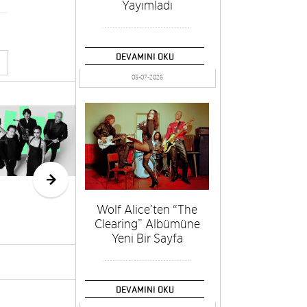
Yayımladı
DEVAMINI OKU
05-07-2026
CCN/Aterballetto,
Art
54. İstanbul
“Ya
Müzik Festivali
Aşa
Kapsamında
Serg
AKM’de
Ede
Wolf Alice’ten “The
Clearing” Albümüne
Yeni Bir Sayfa
DEVAMINI OKU