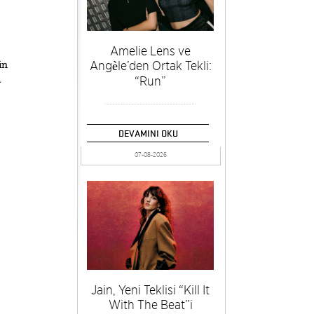
Amelie Lens ve
Angèle’den Ortak Tekli:
in
a
“Run”
DEVAMINI OKU
07-08-2026
Jain, Yeni Teklisi “Kill It
With The Beat”i