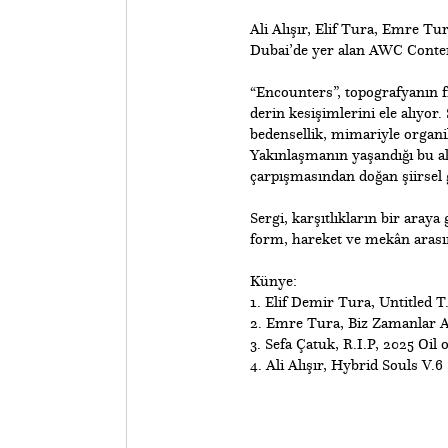
Ali Alışır, Elif Tura, Emre Tu
Dubai’de yer alan AWC Conte
“Encounters”, topografyanın 
derin kesişimlerini ele alıyor. 
bedensellik, mimariyle organik
Yakınlaşmanın yaşandığı bu alan
çarpışmasından doğan şiirsel 
Sergi, karşıtlıkların bir araya
form, hareket ve mekân arasın
Künye:
1. Elif Demir Tura, Untitled 
2. Emre Tura, Biz Zamanlar 
3. Sefa Çatuk, R.I.P, 2025 Oil
​4. Ali Alışır, Hybrid Souls V.