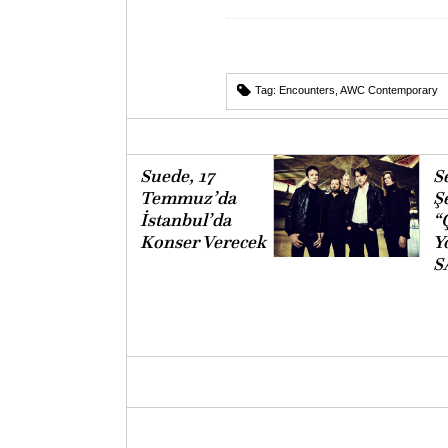
Tag:
Encounters
,
AWC Contemporary
Suede, 17
S
Temmuz’da
Ş
İstanbul’da
“
Konser Verecek
Yo
S