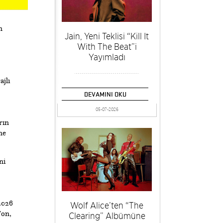
n
Jain, Yeni Teklisi “Kill It
With The Beat”i
Yayımladı
jlı
DEVAMINI OKU
05-07-2026
rın
ne
ni
2026
Wolf Alice’ten “The
Fon,
Clearing” Albümüne