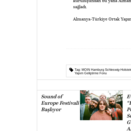
kuruluşundan bu yana Almanya
sağladı.
​Almanya-Türkiye Ortak Yapı
Tag:
MOIN Hamburg Schleswig-Holstein
Yapım Geliştirme Fonu
Sound of
E
Europe Festivali
“
Başlıyor
P
S
G
A