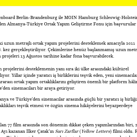
enboard Berlin-Brandenburg ile MOIN Hamburg Schleswig-Holstei
tülen Almanya-Türkiye Ortak Yapım Geliştirme Fonu için başvurular
i uzun metrajlı ortak yapım projelerini desteklemek amacıyla 2011
 16. kez gerçekleştiriliyor. Çekimlerine henüz başlanmamış uzun metra
rojeleri 13 Ağustos tarihine kadar fona başvurabilecek.
projelerini desteklemenin yanı sıra iki ülke arasındaki kültürel
yor. Yıllar içinde yaratıcı iş birliklerini teşvik eden, yeni sinemacıla
ararası ortak yapım ortaklıklarını geliştiren önemli bir platform hâli
'den sinemacıları bir araya getiriyor.
ya ve Türkiye'den sinemacılar arasında güçlü bir yaratıcı iş birliği
taklıkları teşvik etmesi ve özgün sinema hikâyelerini beyazperdeye
lan 77 film arasında son dönemin dikkat çeken yapımlarından biri, 
n Ayı kazanan İlker Çatak’ın
Sarı Zarflar
(
Yellow Letters
) filmi oldu. 