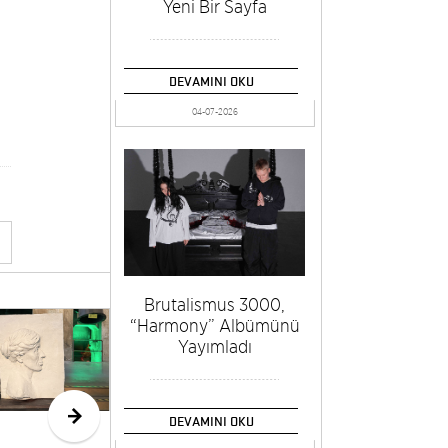
Yeni Bir Sayfa
DEVAMINI OKU
04-07-2026
Brutalismus 3000,
“Harmony” Albümünü
30. İstanbul
Rod
Yayımladı
Tiyatro
Kol
Festivali
Anıt
Programından
Büy
İki Yeni Oyun
DEVAMINI OKU
Duyuruldu