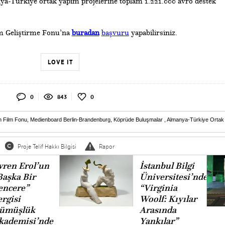
-Türkiye ortak yapım projelerine toplam 1.221.000 avro destek
m Geliştirme Fonu’na
buradan
başvuru
yapabilirsiniz.
LOVE IT
0
843
0
 Film Fonu
,
Medienboard Berlin-Brandenburg
,
Köprüde Buluşmalar
,
Almanya-Türkiye Ortak
Proje Telif Hakkı Bilgisi
Rapor
vren Erol’un
İstanbul Bilgi
Başka Bir
Üniversitesi’nden
encere”
“Virginia
ergisi
Woolf: Kıyılar
ümüşlük
Arasında
kademisi’nde
Yankılar”