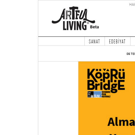
HA
SANAT
EDEBİYAT
06 TE