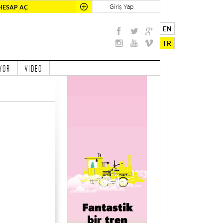
Giriş Yap
HESAP AÇ
EN
TR
YOR
VİDEO