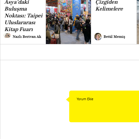
Asya’daki
Çizgiden
Buluşma
Kelimelere
Noktası: Taipei
Uluslararası
Kitap Fuarı
Nazlı Berivan Ak
Betül Memiş