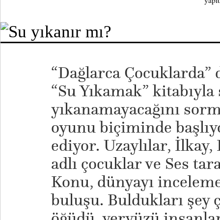
yapıt
“Dağlarca Çocuklarda” di
“Su Yıkamak” kitabıyla
yıkanamayacağını sormu
oyunu biçiminde başlıyo
ediyor. Uzaylılar, İlkay,
adlı çocuklar ve Ses ta
Konu, dünyayı inceleme
buluşu. Buldukları şey
öğüdü, yeryüzü insanlar