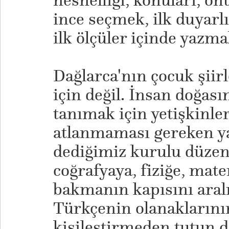
nesnelliği, konuları, o
ince seçmek, ilk duyarlı
ilk ölçüler içinde yazma
Dağlarca'nın çocuk şiir
için değil. İnsan doğası
tanımak için yetişkinl
atlanmaması gereken ya
dediğimiz kurulu düzene
coğrafyaya, fiziğe, mate
bakmanın kapısını aralıyo
Türkçenin olanaklarının 
kişileştirmeden tutun d