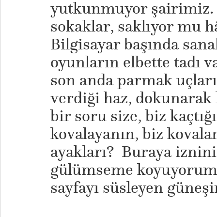
yutkunmuyor şairimiz.
sokaklar, saklıyor mu h
Bilgisayar başında san
oyunların elbette tadı v
son anda parmak uçlar
verdiği haz, dokunarak
bir soru size, biz kaçtı
kovalayanın, biz koval
ayakları? Buraya iznin
gülümseme koyuyorum. 
sayfayı süsleyen güneş