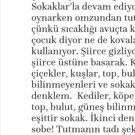
Sokaklar’la devam ediy
oynarken omzundan tut
çünkü sıcaklığı avuçta k
çocuk diyor ne de kova
kullanıyor. Şiirce gizliy
şiirce üstüne basarak. K
çiçekler, kuşlar, top, bu
bilinmeyenleri ve sokak 
denklem. Kediler, köpekl
top, bulut, güneş bilin
eşittir sokak. İkinci d
sobe! Tutmanın tadı şe