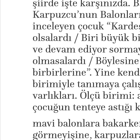
şiirde işte karşınızda.
Karpuzcu’nun Balonları
inceleyen çocuk “Karde
olsalardı / Biri büyük b
ve devam ediyor sorma
olmasalardı / Böylesin
birbirlerine”. Yine ken
birimiyle tanımaya çalı
varlıkları. Ölçü birimi:
çocuğun tenteye astığı 
mavi balonlara bakarke
görmeyişine, karpuzlar