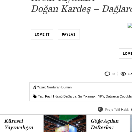
Doğan Kardeş – Dağlarc
LOVE IT
PAYLAŞ
LOVE
0
87
Yazar:
Nurduran Duman
Tag:
Fazıl Hüsnü Dağlarca
,
Su Yıkamak
,
YKY
,
Dağlarca Çocuklar
Proje Telif Hakkı B
Küresel
Göğe Açılan
Yayıncılığın
Defterler: