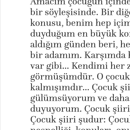
Amacım çocuğun içinde
bir söyleşisinde. Bir di
konusu, benim hep içim
duyduğum en büyük kon
aldığım günden beri, h
bir adamım. Karşımda 
var gibi... Kendimi her
görmüşümdür. O çocuk d
kalmışımdır... Çocuk şi
gülümsüyorum ve daha 
duyuyorum. Çocuk şiiri o
Çocuk şiiri şudur: Çocuk