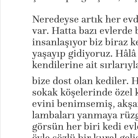
Neredeyse artık her evd
var. Hatta bazı evlerde 
insanlaşıyor biz biraz k
yaşayıp gidiyoruz. Hâl
kendilerine ait sırlarıyl
bize dost olan kediler. 
sokak köşelerinde özel k
evini benimsemiş, akş
lambaları yanmaya rüzg
görsün her biri kedi evl
öyle sözlü bir kural geli