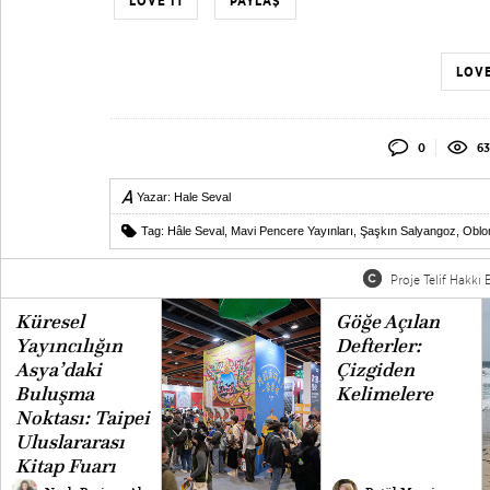
LOVE IT
PAYLAŞ
LOVE
0
63
Yazar:
Hale Seval
Tag:
Hâle Seval
,
Mavi Pencere Yayınları
,
Şaşkın Salyangoz
,
Oblo
Proje Telif Hakkı B
Küresel
Göğe Açılan
Yayıncılığın
Defterler:
Asya’daki
Çizgiden
Buluşma
Kelimelere
Noktası: Taipei
Uluslararası
Kitap Fuarı