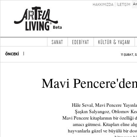
HAKKIMIZDA
İLETİŞİM
SANAT
EDEBİYAT
KÜLTÜR & YAŞAM
ÖNCEKİ
11 ŞUBAT, S
Mavi Pencere'den
Hâle Seval, Mavi Pencere Yayınları
Şaşkın Salyangoz, Oblomov Kedi
Mavi Pencere kitaplarının bir özelliği 
amacı gütmesi. Kitapları eline al
hayvanlarla güzel ve büyülü bir dost