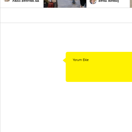
Nazlı Berivan Ak
Betül Memiş