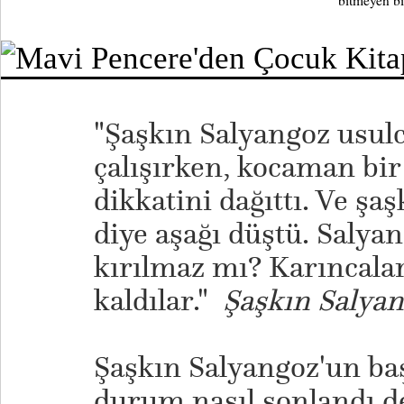
bitmeyen bi
"Şaşkın Salyangoz usul
çalışırken, kocaman bir
dikkatini dağıttı. Ve şa
diye aşağı düştü. Salya
kırılmaz mı? Karıncalar
kaldılar."
Şaşkın Salya
Şaşkın Salyangoz'un ba
durum nasıl sonlandı d