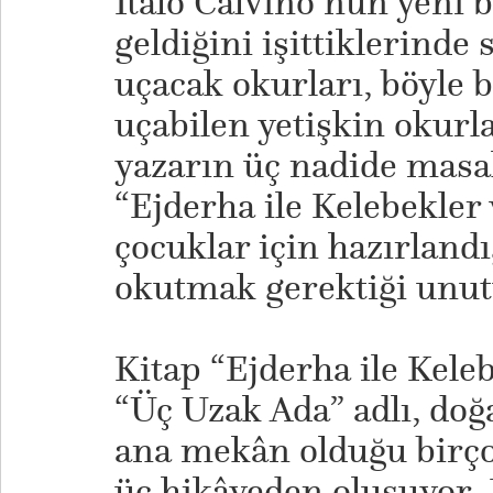
Italo Calvino’nun yeni 
geldiğini işittiklerinde
uçacak okurları, böyle 
uçabilen yetişkin okurla
yazarın üç nadide masa
“Ejderha ile Kelebekler 
çocuklar için hazırland
okutmak gerektiği unu
Kitap “Ejderha ile Keleb
“Üç Uzak Ada” adlı, do
ana mekân olduğu birço
üç hikâyeden oluşuyor. P