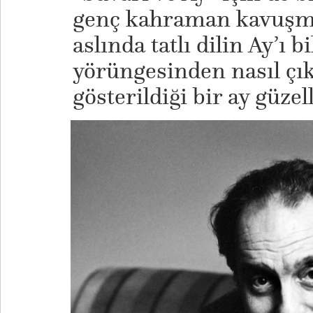
genç kahraman kavuşma
aslında tatlı dilin Ay’ı b
yörüngesinden nasıl çı
gösterildiği bir ay güze