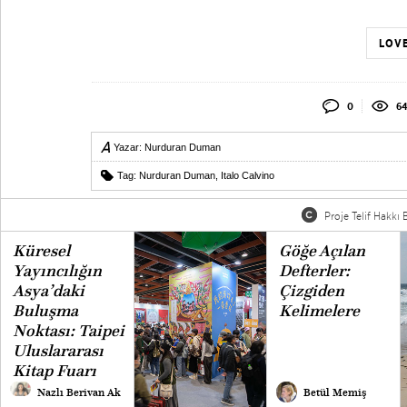
LOVE
0
64
Yazar:
Nurduran Duman
Tag:
Nurduran Duman
,
Italo Calvino
Proje Telif Hakkı B
Küresel
Göğe Açılan
Yayıncılığın
Defterler:
Asya’daki
Çizgiden
Buluşma
Kelimelere
Noktası: Taipei
Uluslararası
Kitap Fuarı
Nazlı Berivan Ak
Betül Memiş