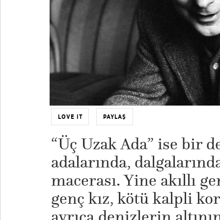
LOVE IT
PAYLAŞ
“Üç Uzak Ada” ise bir d
adalarında, dalgalarınd
macerası. Yine akıllı g
genç kız, kötü kalpli k
ayrıca denizlerin altını