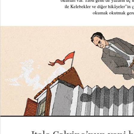
okurları var. Tabii gene de yazarın üç
ile Kelebekler ve diğer hikâyeler”in ç
okumak okutmak gerek