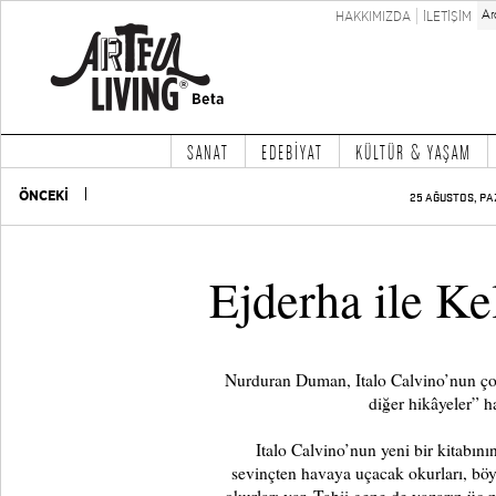
HAKKIMIZDA
İLETİŞİM
SANAT
EDEBİYAT
KÜLTÜR & YAŞAM
ÖNCEKİ
25 AĞUSTOS, PA
Ejderha ile K
Nurduran Duman, Italo Calvino’nun çoc
diğer hikâyeler” 
Italo Calvino’nun yeni bir kitabının
sevinçten havaya uçacak okurları, böy