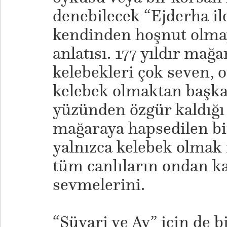
denebilecek “Ejderha ile
kendinden hoşnut olma
anlatısı. 177 yıldır mağ
kelebekleri çok seven, 
kelebek olmaktan başk
yüzünden özgür kaldığı 
mağaraya hapsedilen bi
yalnızca kelebek olmak i
tüm canlıların ondan 
sevmelerini.
“Süvari ve Ay” için de b