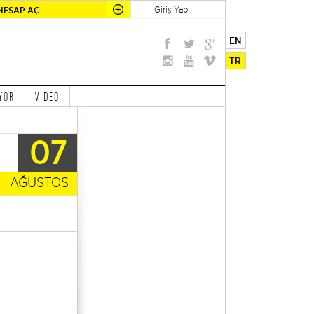
Giriş Yap
HESAP AÇ
EN
TR
YOR
VİDEO
07
AĞUSTOS