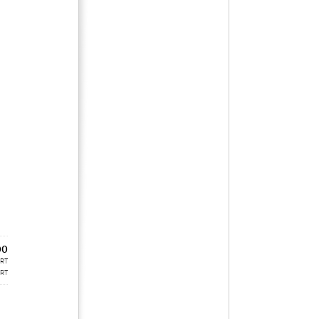
00
ART
ART